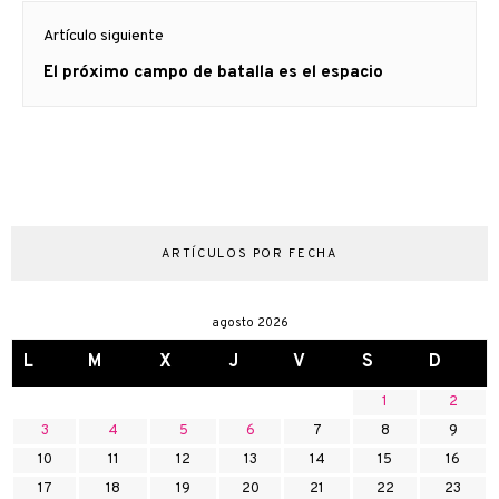
Artículo siguiente
Artículo
El próximo campo de batalla es el espacio
siguiente:
ARTÍCULOS POR FECHA
agosto 2026
L
M
X
J
V
S
D
1
2
3
4
5
6
7
8
9
10
11
12
13
14
15
16
17
18
19
20
21
22
23