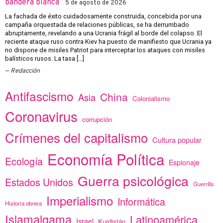
bandera blanca
5 de agosto de 2026
La fachada de éxito cuidadosamente construida, concebida por una
campaña orquestada de relaciones públicas, se ha derrumbado
abruptamente, revelando a una Ucrania frágil al borde del colapso. El
reciente ataque ruso contra Kiev ha puesto de manifiesto que Ucrania ya
no dispone de misiles Patriot para interceptar los ataques con misiles
balísticos rusos. La tasa […]
Redacción
Antifascismo
China
Asia
Colonialismo
Coronavirus
corrupción
Crímenes del capitalismo
Cultura popular
Economía Política
Ecología
Espionaje
Guerra psicológica
Estados Unidos
Guerrilla
Imperialismo
Informática
Historia obrera
Islamalgama
Latinoamérica
Israel
Kurdistán