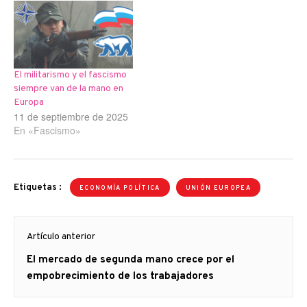
El militarismo y el fascismo
siempre van de la mano en
Europa
11 de septiembre de 2025
En «Fascismo»
Etiquetas :
ECONOMÍA POLÍTICA
UNIÓN EUROPEA
Navegación
Artículo anterior
de
Artículo
El mercado de segunda mano crece por el
entradas
anterior
empobrecimiento de los trabajadores