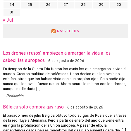
24
25
26
27
28
29
30
31
« Jul
RSS/FEEDS
Los drones (rusos) empiezan a amargar la vida a los
cabecillas europeos
6 de agosto de 2026
En tiempos de la Guerra Fría fueron los ovnis los que amargaron la vida al
mundo. Crearon multitud de polémicas. Unos decían que los ovnis no
existían; otros que los habían visto con sus propios ojos. Pero nadie dijo
nunca que los ovnis fueran rusos. Ahora ocurre lo mismo con los drones,
aunque nadie duda […]
Redacción
Bélgica solo compra gas ruso
6 de agosto de 2026
El pasado mes de julio Bélgica obtuvo todo su gas de Rusia que, a través
de la red fluye a Alemania. Pero a partir de enero del año que viene entra
en vigor la prohibición de la Unión Europea. A pesar de ello, la
dependencia de los países miembros del gas ruso aumenta cada dia. […]