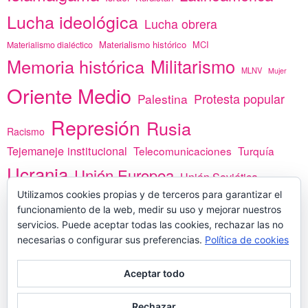
Lucha ideológica
Lucha obrera
Materialismo histórico
MCI
Materialismo dialéctico
Memoria histórica
Militarismo
MLNV
Mujer
Oriente Medio
Protesta popular
Palestina
Represión
Rusia
Racismo
Tejemaneje institucional
Telecomunicaciones
Turquía
Ucrania
Unión Europea
Unión Soviética
Utilizamos cookies propias y de terceros para garantizar el
África
vacunas
Yemen
funcionamiento de la web, medir su uso y mejorar nuestros
servicios. Puede aceptar todas las cookies, rechazar las no
necesarias o configurar sus preferencias.
Política de cookies
PREGÚNTANOS
Aceptar todo
Rechazar