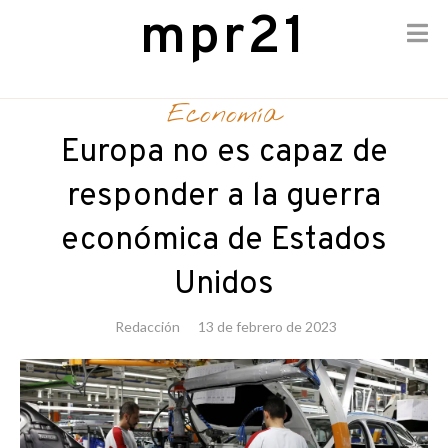
mpr21
Skip
to
Economía
content
Europa no es capaz de
responder a la guerra
económica de Estados
Unidos
Redacción
13 de febrero de 2023