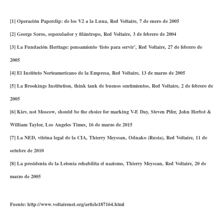
[1] Operación Paperclip: de los V2 a la Luna, Red Voltaire, 7 de enero de 2005
[2] George Soros, especulador y filántropo, Red Voltaire, 3 de febrero de 2004
[3] La Fundación Heritage: pensamiento ‘listo para servir’, Red Voltaire, 27 de febrero de
2005
[4] El Instituto Norteamericano de la Empresa, Red Voltaire, 13 de marzo de 2005
[5] La Brookings Institution, think tank de buenos sentimientos, Red Voltaire, 2 de febrero de
2005
[6] Kiev, not Moscow, should be the choice for marking V-E Day, Steven Pifer, John Herbst &
William Taylor, Los Angeles Times, 16 de marzo de 2015
[7] La NED, vitrina legal de la CIA, Thierry Meyssan, Оdnako (Rusia), Red Voltaire, 11 de
octubre de 2010
[8] La presidenta de la Letonia rehabilita el nazismo, Thierry Meyssan, Red Voltaire, 20 de
marzo de 2005
Fuente: http://www.voltairenet.org/article187164.html