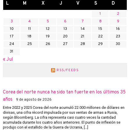
L
M
X
J
V
S
D
1
2
3
4
5
6
7
8
9
10
11
12
13
14
15
16
17
18
19
20
21
22
23
24
25
26
27
28
29
30
31
« Jul
RSS/FEEDS
Corea del norte nunca ha sido tan fuerte en los últimos 35
años
9 de agosto de 2026
Entre 2022 y 2025 Corea del norte acumuló 22.000 millones de dólares en
divisas, una cifra récord impulsada por sus ventas de armas a Rusia,
según Bloomberg. La cifra representa casi cuatro veces la cantidad
acumulada durante los cuatro años anteriores. El punto de inflexión se
produjo con el estallido de la Guerra de Ucrania, […]