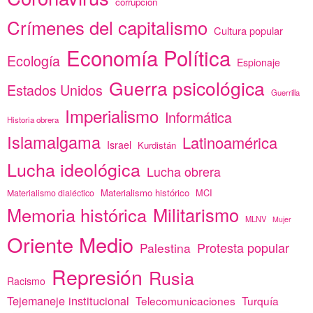
corrupción
Crímenes del capitalismo
Cultura popular
Economía Política
Ecología
Espionaje
Guerra psicológica
Estados Unidos
Guerrilla
Imperialismo
Informática
Historia obrera
Islamalgama
Latinoamérica
Israel
Kurdistán
Lucha ideológica
Lucha obrera
Materialismo histórico
MCI
Materialismo dialéctico
Memoria histórica
Militarismo
MLNV
Mujer
Oriente Medio
Protesta popular
Palestina
Represión
Rusia
Racismo
Tejemaneje institucional
Telecomunicaciones
Turquía