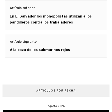
Navegación
Artículo anterior
de
Artículo
En El Salvador los monopolistas utilizan a los
entradas
anterior
pandilleros contra los trabajadores
Artículo siguiente
Artículo
A la caza de los submarinos rojos
siguiente:
ARTÍCULOS POR FECHA
agosto 2026