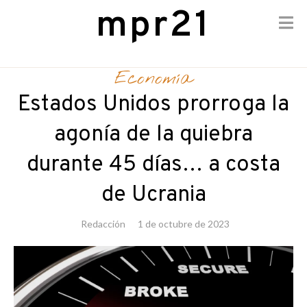
mpr21
Skip
to
Economía
content
Estados Unidos prorroga la
agonía de la quiebra
durante 45 días… a costa
de Ucrania
Redacción
1 de octubre de 2023