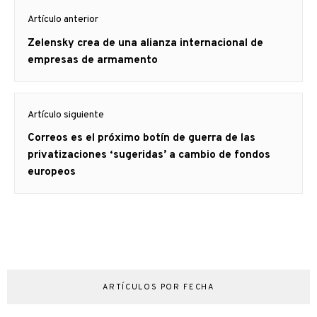
Navegación
Artículo anterior
de
Artículo
Zelensky crea de una alianza internacional de
entradas
anterior
empresas de armamento
Artículo siguiente
Artículo
Correos es el próximo botín de guerra de las
siguiente:
privatizaciones ‘sugeridas’ a cambio de fondos
europeos
ARTÍCULOS POR FECHA