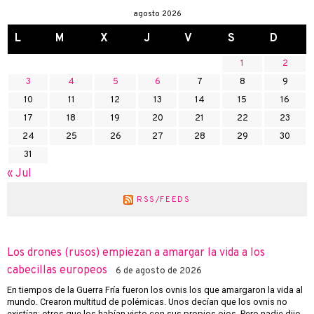
agosto 2026
L
M
X
J
V
S
D
1
2
3
4
5
6
7
8
9
10
11
12
13
14
15
16
17
18
19
20
21
22
23
24
25
26
27
28
29
30
31
« Jul
RSS/FEEDS
Los drones (rusos) empiezan a amargar la vida a los
cabecillas europeos
6 de agosto de 2026
En tiempos de la Guerra Fría fueron los ovnis los que amargaron la vida al
mundo. Crearon multitud de polémicas. Unos decían que los ovnis no
existían; otros que los habían visto con sus propios ojos. Pero nadie dijo