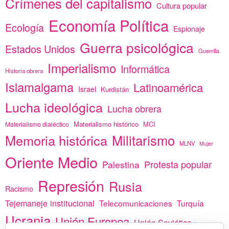
Crímenes del capitalismo
Cultura popular
Economía Política
Ecología
Espionaje
Guerra psicológica
Estados Unidos
Guerrilla
Imperialismo
Informática
Historia obrera
Islamalgama
Latinoamérica
Israel
Kurdistán
Lucha ideológica
Lucha obrera
Materialismo histórico
MCI
Materialismo dialéctico
Memoria histórica
Militarismo
MLNV
Mujer
Oriente Medio
Protesta popular
Palestina
Represión
Rusia
Racismo
Tejemaneje institucional
Telecomunicaciones
Turquía
Ucrania
Unión Europea
Unión Soviética