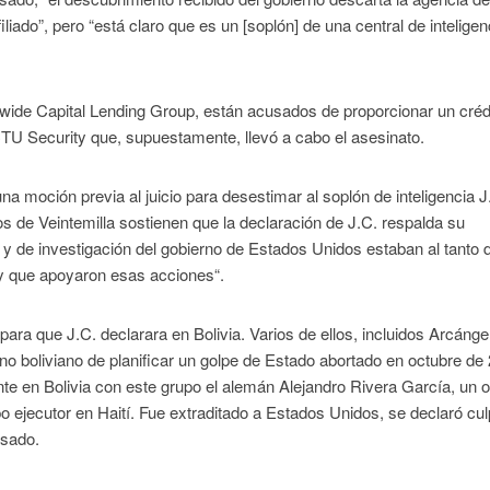
iliado”, pero “está claro que es un [soplón] de una central de inteligen
wide Capital Lending Group, están acusados ​​de proporcionar un créd
TU Security que, supuestamente, llevó a cabo el asesinato.
na moción previa al juicio para desestimar al soplón de inteligencia J
s de Veintemilla sostienen que la declaración de J.C. respalda su
 y de investigación del gobierno de Estados Unidos estaban al tanto 
 y que apoyaron esas acciones“.
ara que J.C. declarara en Bolivia. Varios de ellos, incluidos Arcángel
erno boliviano de planificar un golpe de Estado abortado en octubre de
te en Bolivia con este grupo el alemán Alejandro Rivera García, un of
o ejecutor en Haití. Fue extraditado a Estados Unidos, se declaró cul
asado.