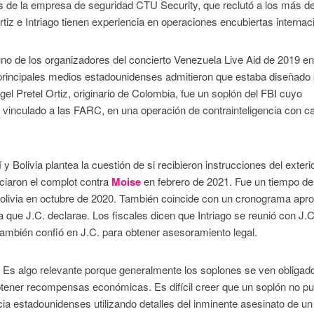
os de la empresa de seguridad CTU Security, que reclutó a los más de
rtiz e Intriago tienen experiencia en operaciones encubiertas internac
no de los organizadores del concierto Venezuela Live Aid de 2019 en
 principales medios estadounidenses admitieron que estaba diseñado
 Pretel Ortiz, originario de Colombia, fue un soplón del FBI cuyo
 vinculado a las FARC, en una operación de contrainteligencia con c
Bolivia plantea la cuestión de si recibieron instrucciones del exterio
iciaron el complot contra
Moise
en febrero de 2021. Fue un tiempo de
Bolivia en octubre de 2020. También coincide con un cronograma apr
a que J.C. declarae. Los fiscales dicen que Intriago se reunió con J.C
también confió en J.C. para obtener asesoramiento legal.
a. Es algo relevante porque generalmente los soplones se ven obligad
 obtener recompensas económicas. Es difícil creer que un soplón no pu
cia estadounidenses utilizando detalles del inminente asesinato de un