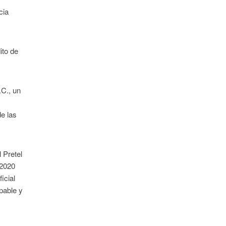
cia
ito de
.C., un
de las
 Pretel
 2020
icial
pable y