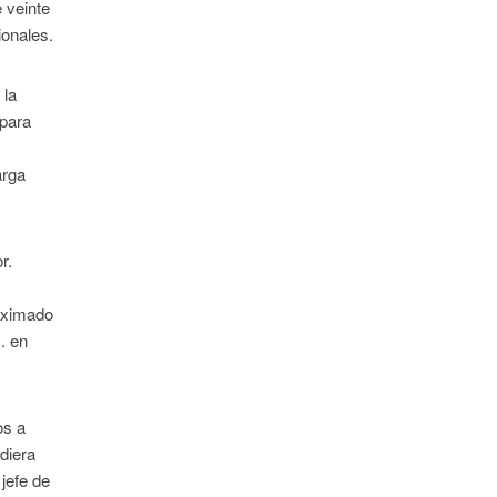
 veinte
ionales.
 la
 para
arga
r.
oximado
. en
os a
diera
 jefe de