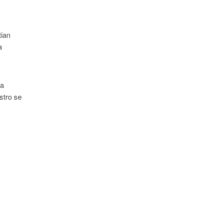
tian
a
 a
stro se