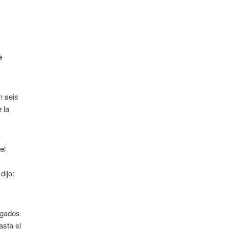
e
n seis
 la
el
dijo:
rogados
asta el