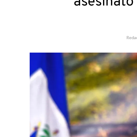
asesinato
Reda