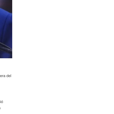
era del
ió
a
e