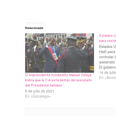
Relacionado
Estados Un
para soste
Estados Un
Haití para
controlar l
asesinato
El gobiern
ayuden a 
14 de juli
El expresidente hondureño Manuel Zelaya
infraestru
En «Améri
indica que la CIA está detrás del asesinato
haitiana “
del Presidente haitiano
8 de julio de 2021
En «Estrategia»
Navegación