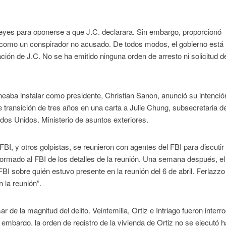
leyes para oponerse a que J.C. declarara. Sin embargo, proporcionó
 como un conspirador no acusado. De todos modos, el gobierno está
ción de J.C. No se ha emitido ninguna orden de arresto ni solicitud d
eaba instalar como presidente, Christian Sanon, anunció su intenció
 transición de tres años en una carta a Julie Chung, subsecretaria de
dos Unidos. Ministerio de asuntos exteriores.
FBI, ​​y otros golpistas, se reunieron con agentes del FBI para discutir 
ormado al FBI de los detalles de la reunión. Una semana después, el
BI sobre quién estuvo presente en la reunión del 6 de abril. Ferlazzo 
 la reunión”.
r de la magnitud del delito. Veintemilla, Ortiz e Intriago fueron inter
embargo, la orden de registro de la vivienda de Ortiz no se ejecutó h