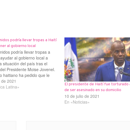
idos podría llevar tropas a Haití
ner al gobierno local
idos podría llevar tropas a
 ayudar al gobierno local a
a situación del país tras el
 del Presidente Moise Jovenel.
o haitiano ha pedido que le
asegurar el aeropuerto y otras
o de 2021
El presidente de Haití fue torturado
cturas sensibles. La petición
ca Latina»
de ser asesinado en su domicilio
sigue en estudio” y no está…
10 de julio de 2021
En «Noticias»