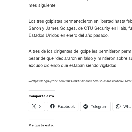
mes siguiente.
Los tres golpistas permanecieron en libertad hasta fe
Sanon y James Solages, de CTU Security en Haití, fue
Estados Unidos en enero del año pasado.
A tres de los dirigentes del golpe les permitieron pe
pesar de que “​​declararon en falso y mintieron sobre 
excusó diciendo que estaban siendo vigilados.
—https://thegrayzone.com/2024/08/18/financier-moise-assassination-us-inte
Comparte esto:
X
Facebook
Telegram
Wha
Me gusta esto: