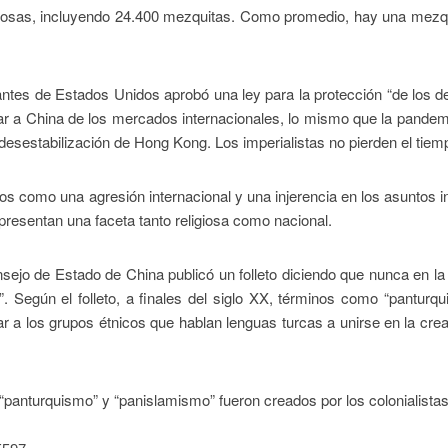
igiosas, incluyendo 24.400 mezquitas. Como promedio, hay una mezq
ntes de Estados Unidos aprobó una ley para la protección “de los 
r a China de los mercados internacionales, lo mismo que la pandem
desestabilización de Hong Kong. Los imperialistas no pierden el tiem
dos como una agresión internacional y una injerencia en los asuntos i
 presentan una faceta tanto religiosa como nacional.
nsejo de Estado de China publicó un folleto diciendo que nunca en la 
”. Según el folleto, a finales del siglo XX, términos como “panturq
ar a los grupos étnicos que hablan lenguas turcas a unirse en la cre
 “panturquismo” y “panislamismo” fueron creados por los colonialistas