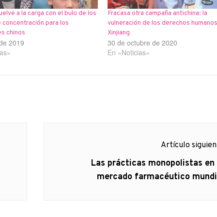
lve a la carga con el bulo de los
Fracasa otra campaña antichina: la
 concentración para los
vulneración de los derechos humanos
s chinos
Xinjiang
 de 2019
30 de octubre de 2020
ias»
En «Noticias»
Artículo siguie
Artículo
Las prácticas monopolistas en 
siguiente:
mercado farmacéutico mundi