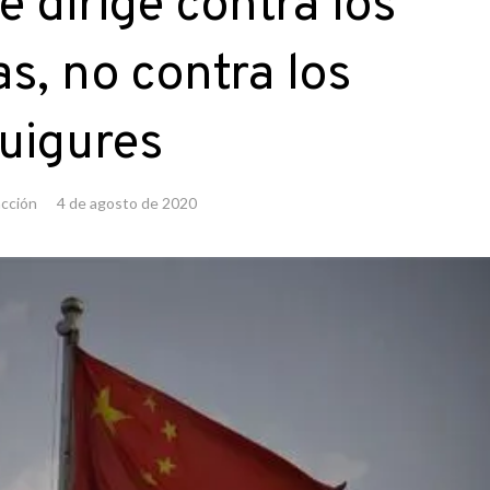
e dirige contra los
as, no contra los
uigures
cción
4 de agosto de 2020