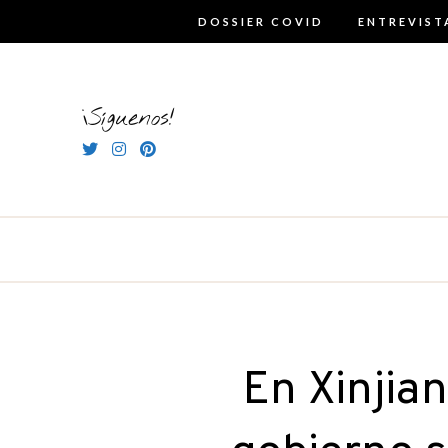
Skip
DOSSIER COVID
ENTREVIST
to
content
¡Síguenos!
En Xinjian