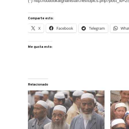
(*) http://outlookafghanistan.net/topics.php?post_id=
Comparte esto:
X
Facebook
Telegram
Wha
Me gusta esto:
Relacionado