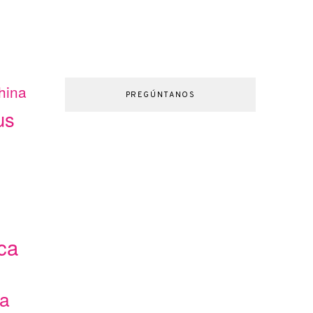
hina
PREGÚNTANOS
us
ca
ca