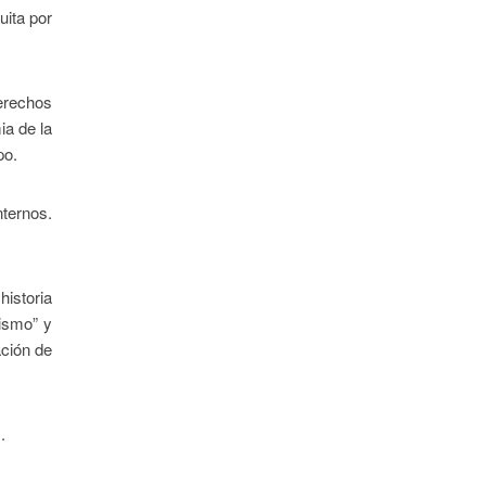
uita por
derechos
ia de la
po.
nternos.
historia
uismo” y
ación de
.