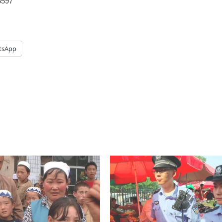
25597
tsApp