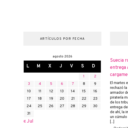
ARTÍCULOS POR FECHA
agosto 2026
Suecia r
L
M
X
J
V
S
D
entrega 
cargame
1
2
El martes 
3
4
5
6
7
8
9
rechazó la 
10
11
12
13
14
15
16
armador de
piratería m
17
18
19
20
21
22
23
de los trib
24
25
26
27
28
29
30
entrega del
de ahí, la
31
un cúmulo
« Jul
[…]