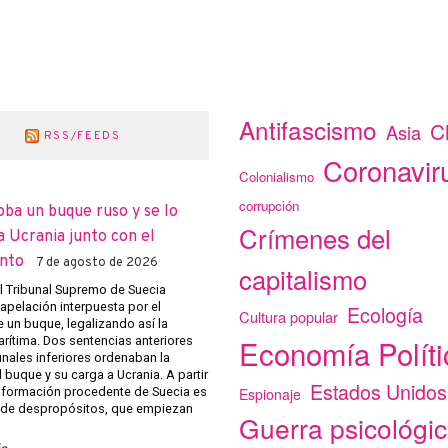
Antifascismo
C
Asia
RSS/FEEDS
Coronavir
Colonialismo
corrupción
oba un buque ruso y se lo
Crímenes del
a Ucrania junto con el
nto
7 de agosto de 2026
capitalismo
el Tribunal Supremo de Suecia
apelación interpuesta por el
Ecología
Cultura popular
 un buque, legalizando así la
Economía Políti
arítima. Dos sentencias anteriores
unales inferiores ordenaban la
 buque y su carga a Ucrania. A partir
Estados Unidos
Espionaje
 información procedente de Suecia es
 de despropósitos, que empiezan
Guerra psicológi