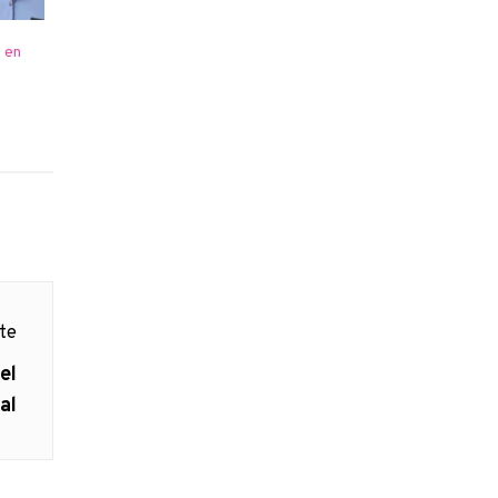
 en
nte
el
al