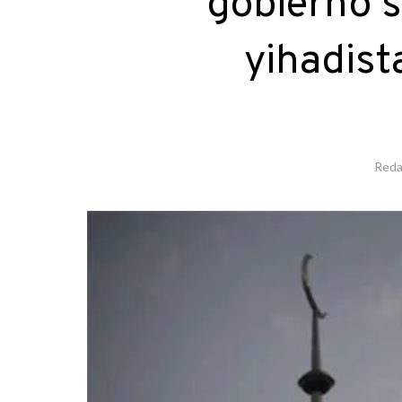
gobierno s
yihadist
Reda