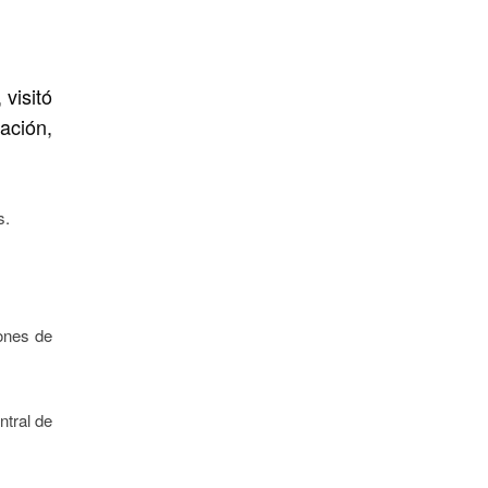
visitó
ación,
s.
ones de
ntral de