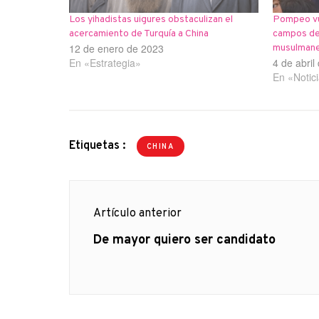
Los yihadistas uigures obstaculizan el
Pompeo vue
acercamiento de Turquía a China
campos de
12 de enero de 2023
musulmane
En «Estrategia»
4 de abril
En «Notic
Etiquetas :
CHINA
Navegación
Artículo anterior
de
Artículo
De mayor quiero ser candidato
anterior
entradas