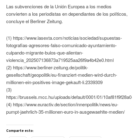
Las subvenciones de la Unión Europea a los medios
convierten a los periodistas en dependiantes de los políticos,
concluye el Berliner Zeitung.
(1) https://www.lasexta.com/noticias/sociedad/supuestas-
fotografias-agresores-falso-comunicado-ayuntamiento-
culpando-migrante-bulos-que-alientan-
violencia_202507136873a719525aa26f9a4b42e0.html
(2) https://www.berliner-zeitung.de/politik-
gesellschaft/geopolitik/eu-finanziert-medien-wird-durch-
millionen-ein-positives-image-gekauft-li.2339309
(3)
https://brussels.mcc.hu/uploads/default/0001/01/10af81f9f28a04
(4) https://www.euractiv.de/section/innenpolitik/news/eu-
pumpt-jaehrlich-35-millionen-euro-in-ausgewaehlte-medien/
Comparte esto: