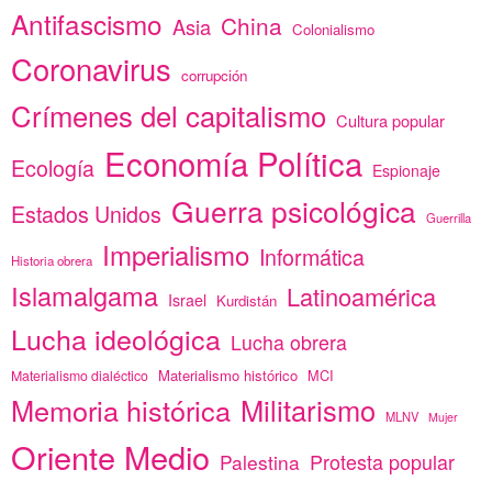
Antifascismo
China
Asia
Colonialismo
Coronavirus
corrupción
Crímenes del capitalismo
Cultura popular
Economía Política
Ecología
Espionaje
Guerra psicológica
Estados Unidos
Guerrilla
Imperialismo
Informática
Historia obrera
Islamalgama
Latinoamérica
Israel
Kurdistán
Lucha ideológica
Lucha obrera
Materialismo histórico
MCI
Materialismo dialéctico
Memoria histórica
Militarismo
MLNV
Mujer
Oriente Medio
Protesta popular
Palestina