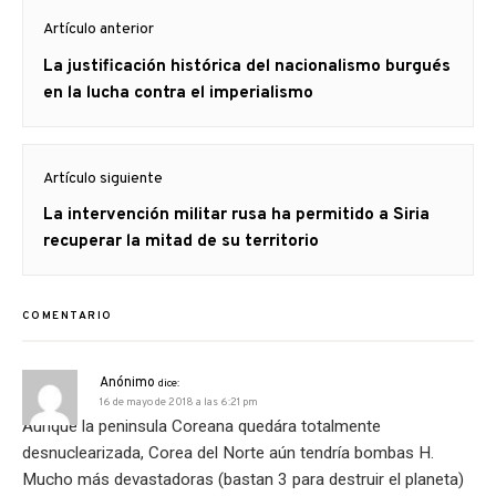
Navegación
Artículo anterior
de
Artículo
La justificación histórica del nacionalismo burgués
entradas
anterior
en la lucha contra el imperialismo
Artículo siguiente
Artículo
La intervención militar rusa ha permitido a Siria
siguiente:
recuperar la mitad de su territorio
COMENTARIO
Anónimo
dice:
16 de mayo de 2018 a las 6:21 pm
Aunque la peninsula Coreana quedára totalmente
desnuclearizada, Corea del Norte aún tendría bombas H.
Mucho más devastadoras (bastan 3 para destruir el planeta)