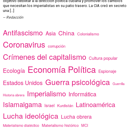
objetivo debilitar a la dirección política cubana y promover los cambios
que necesitan los imperialistas en su patio trasero. La CIA creó en secreto
una […]
Redacción
Antifascismo
China
Asia
Colonialismo
Coronavirus
corrupción
Crímenes del capitalismo
Cultura popular
Economía Política
Ecología
Espionaje
Guerra psicológica
Estados Unidos
Guerrilla
Imperialismo
Informática
Historia obrera
Islamalgama
Latinoamérica
Israel
Kurdistán
Lucha ideológica
Lucha obrera
Materialismo histórico
MCI
Materialismo dialéctico