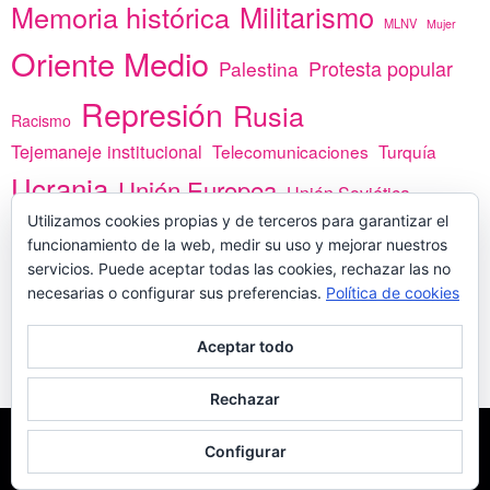
Memoria histórica
Militarismo
MLNV
Mujer
Oriente Medio
Protesta popular
Palestina
Represión
Rusia
Racismo
Tejemaneje institucional
Telecomunicaciones
Turquía
Ucrania
Unión Europea
Unión Soviética
África
Utilizamos cookies propias y de terceros para garantizar el
vacunas
Yemen
funcionamiento de la web, medir su uso y mejorar nuestros
servicios. Puede aceptar todas las cookies, rechazar las no
necesarias o configurar sus preferencias.
Política de cookies
PREGÚNTANOS
Aceptar todo
Rechazar
COPYLEFT - CÍTANOS SI USAS CONTENIDOS DE ESTA WEB
POLÍTICA DE
Configurar
COOKIES
MADE WITH
POR
WPLOOK THEMES