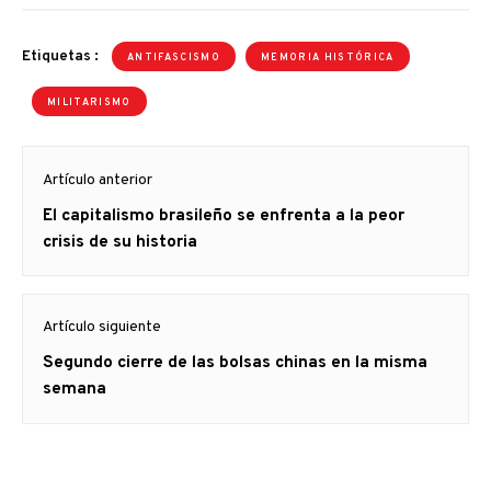
Etiquetas :
ANTIFASCISMO
MEMORIA HISTÓRICA
MILITARISMO
Navegación
Artículo anterior
de
Artículo
El capitalismo brasileño se enfrenta a la peor
entradas
anterior
crisis de su historia
Artículo siguiente
Artículo
Segundo cierre de las bolsas chinas en la misma
siguiente:
semana