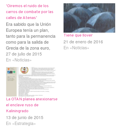
‘Oiremos el ruido de los
carros de combate por las
calles de Atenas’
Era sabido que la Unión
Europea tenía un plan,
tanto para la permanencia
Tiene que llover
21 de enero de 2016
como para la salida de
En «Noticias»
Grecia de la zona euro,
pero hasta la fecha no se
27 de julio de 2015
conocían las previsiones
En «Noticias»
establecidas en el mismo.
El 20 de julio las publicó la
revista “Deutsche
WirtschaftsNachrichten” y,
como era previsible,…
La OTAN planea anexionarse
el enclave ruso de
Kaliningrado
13 de junio de 2015
En «Estrategia»