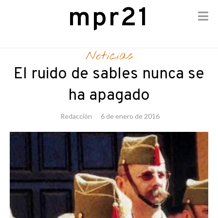
mpr21
Skip
to
Noticias
content
El ruido de sables nunca se
ha apagado
Redacción
6 de enero de 2016