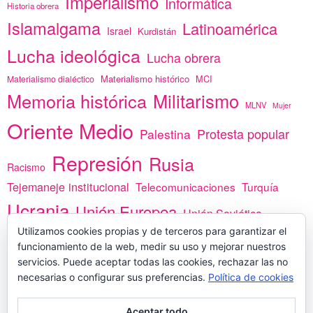
Imperialismo
Informática
Historia obrera
Islamalgama
Latinoamérica
Israel
Kurdistán
Lucha ideológica
Lucha obrera
Materialismo histórico
MCI
Materialismo dialéctico
Memoria histórica
Militarismo
MLNV
Mujer
Oriente Medio
Protesta popular
Palestina
Represión
Rusia
Racismo
Tejemaneje institucional
Telecomunicaciones
Turquía
Ucrania
Unión Europea
Unión Soviética
África
Utilizamos cookies propias y de terceros para garantizar el
vacunas
Yemen
funcionamiento de la web, medir su uso y mejorar nuestros
servicios. Puede aceptar todas las cookies, rechazar las no
necesarias o configurar sus preferencias.
Política de cookies
PREGÚNTANOS
Aceptar todo