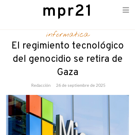
mpr21
Skip
to
informatica
content
El regimiento tecnológico
del genocidio se retira de
Gaza
Redacción
26 de septiembre de 2025