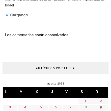
Israel.
Cargando...
Los comentarios están desactivados.
ARTÍCULOS POR FECHA
agosto 2026
L
M
X
J
V
S
D
1
2
3
4
5
6
7
8
9