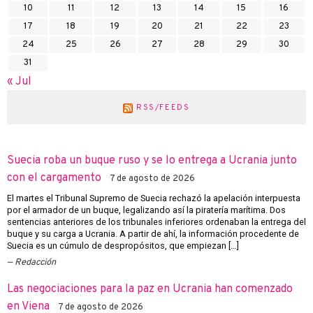
10
11
12
13
14
15
16
17
18
19
20
21
22
23
24
25
26
27
28
29
30
31
« Jul
RSS/FEEDS
Suecia roba un buque ruso y se lo entrega a Ucrania junto
con el cargamento
7 de agosto de 2026
El martes el Tribunal Supremo de Suecia rechazó la apelación interpuesta
por el armador de un buque, legalizando así la piratería marítima. Dos
sentencias anteriores de los tribunales inferiores ordenaban la entrega del
buque y su carga a Ucrania. A partir de ahí, la información procedente de
Suecia es un cúmulo de despropósitos, que empiezan […]
Redacción
Las negociaciones para la paz en Ucrania han comenzado
en Viena
7 de agosto de 2026