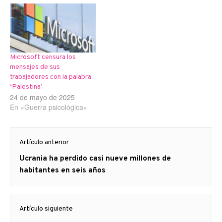
Microsoft censura los
mensajes de sus
trabajadores con la palabra
‘Palestina’
24 de mayo de 2025
En «Guerra psicológica»
Navegación
Artículo anterior
de
Artículo
Ucrania ha perdido casi nueve millones de
entradas
anterior
habitantes en seis años
Artículo siguiente