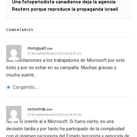
Artículo
Una fotoperiodista canadiense deja la agencia
siguiente:
Reuters porque reproduce la propaganda israelí
COMENTARIOS
monygualt
dice:
27 de septiembre de 2025 a las 8:47 am
Mis felicitaciones a los trabajadores de Microsoft por este
éxito y por no echar en su campaña. Muchas gracias y
mucha suerte.
Cargando...
sociusmdp
dice:
27 de septiembre de 2025 a las 8:38 pm
No sé si creerle al a Microsoft. Si fuera cierto, es una
decisión tardía y por tanto ha participado de la complicidad
con el régimen nazionista del Estado terrorista y genocida de