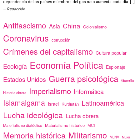
dependencia de los países miembros del gas ruso aumenta cada dia. […]
Redacción
Antifascismo
China
Asia
Colonialismo
Coronavirus
corrupción
Crímenes del capitalismo
Cultura popular
Economía Política
Ecología
Espionaje
Guerra psicológica
Estados Unidos
Guerrilla
Imperialismo
Informática
Historia obrera
Islamalgama
Latinoamérica
Israel
Kurdistán
Lucha ideológica
Lucha obrera
Materialismo histórico
MCI
Materialismo dialéctico
Memoria histórica
Militarismo
MLNV
Mujer