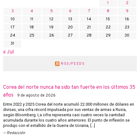
1
2
3
4
5
6
7
8
9
10
11
12
13
14
15
16
17
18
19
20
21
22
23
24
25
26
27
28
29
30
31
« Jul
RSS/FEEDS
Corea del norte nunca ha sido tan fuerte en los últimos 35
años
9 de agosto de 2026
Entre 2022 y 2025 Corea del norte acumuló 22.000 millones de dólares en
divisas, una cifra récord impulsada por sus ventas de armas a Rusia,
según Bloomberg. La cifra representa casi cuatro veces la cantidad
acumulada durante los cuatro años anteriores. El punto de inflexión se
produjo con el estallido de la Guerra de Ucrania, […]
Redacción