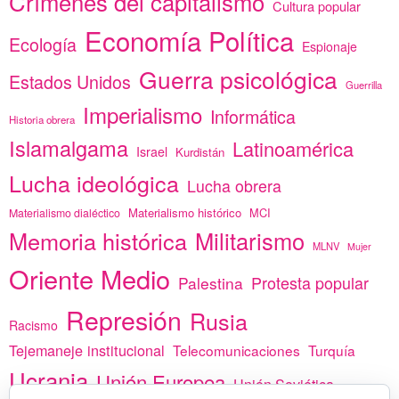
Crímenes del capitalismo
Cultura popular
Economía Política
Ecología
Espionaje
Guerra psicológica
Estados Unidos
Guerrilla
Imperialismo
Informática
Historia obrera
Islamalgama
Latinoamérica
Israel
Kurdistán
Lucha ideológica
Lucha obrera
Materialismo histórico
MCI
Materialismo dialéctico
Memoria histórica
Militarismo
MLNV
Mujer
Oriente Medio
Protesta popular
Palestina
Represión
Rusia
Racismo
Tejemaneje institucional
Telecomunicaciones
Turquía
Ucrania
Unión Europea
Unión Soviética