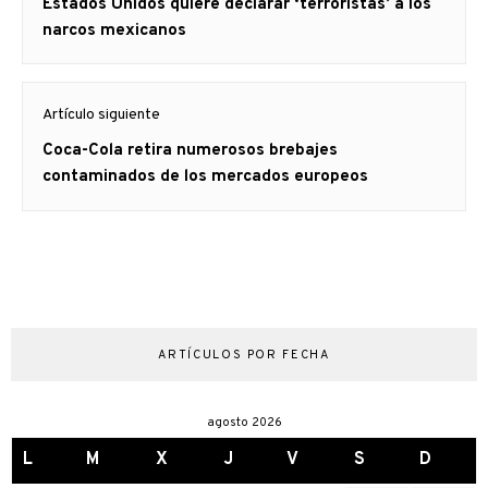
Artículo
Estados Unidos quiere declarar ‘terroristas’ a los
entradas
anterior
narcos mexicanos
Artículo siguiente
Artículo
Coca-Cola retira numerosos brebajes
siguiente:
contaminados de los mercados europeos
ARTÍCULOS POR FECHA
agosto 2026
L
M
X
J
V
S
D