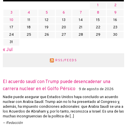
1
2
3
4
5
6
7
8
9
10
11
12
13
14
15
16
17
18
19
20
21
22
23
24
25
26
27
28
29
30
31
« Jul
RSS/FEEDS
El acuerdo saudí con Trump puede desencadenar una
carrera nuclear en el Golfo Pérsico
9 de agosto de 2026
Nadie puede asegurar que Estados Unidos haya concluido un acuerdo
nuclear con Arabia Saudí. Trump aún no lo ha presentado al Congreso y,
además, ha impuesto condiciones adicionales: que Arabia Saudí se una a
los Acuerdos de Abraham y, por lo tanto, reconozca a Israel. Es una de las
muchas incongruencias de la política de […]
Redacción