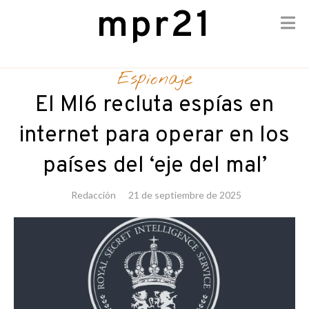
mpr21
Skip
to
Espionaje
content
El MI6 recluta espías en
internet para operar en los
países del ‘eje del mal’
Redacción
21 de septiembre de 2025