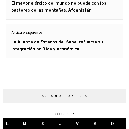
Artículo
El mayor ejército del mundo no puede con los
entradas
anterior
pastores de las montañas: Afganistán
Artículo siguiente
Artículo
La Alianza de Estados del Sahel refuerza su
siguiente:
integración política y económica
ARTÍCULOS POR FECHA
agosto 2026
L
M
X
J
V
S
D