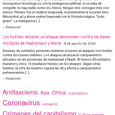
monopolios tecnológicos con la inteligencia artificial. Si se trata de
competir, no hay nadie como los chinos. Ningún otro consigue más con
menos. Primero fue el chatbot Deepseek, recientemente le sucedió Kimi
(Moonshot.ai) y ahora vuelve Deepseek con la fórmula mágica: “todo
gratis”. La inteligencia […]
Redacción
Los huthíes desatan un ataque demoledor contra las bases
militares de Hadramaut y Marib
8 de agosto de 2026
Decenas de soldados yemeníes murieron el jueves en ataques con misiles
contra dos bases militares. Los ataques alcanzaron campamentos
ubicados en las provincias de Hadramaut y Marib. Al menos 30 soldados
murieron y otros 15 resultaron heridos en los ataques. Según otras
fuentes, la cifra de muertos supera las 45 y afecta a campamentos
pertenecientes […]
Redacción
Antifascismo
China
Asia
Colonialismo
Coronavirus
corrupción
Crímenes del capitalismo
Cultura popular