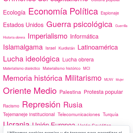
Economía Política
Ecología
Espionaje
Guerra psicológica
Estados Unidos
Guerrilla
Imperialismo
Informática
Historia obrera
Islamalgama
Latinoamérica
Israel
Kurdistán
Lucha ideológica
Lucha obrera
Materialismo histórico
MCI
Materialismo dialéctico
Memoria histórica
Militarismo
MLNV
Mujer
Oriente Medio
Protesta popular
Palestina
Represión
Rusia
Racismo
Tejemaneje institucional
Telecomunicaciones
Turquía
Ucrania
Unión Europea
Unión Soviética
Utilizamos cookies propias y de terceros para garantizar el