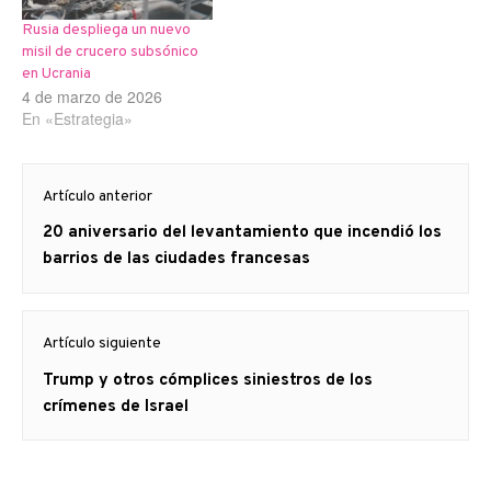
Rusia despliega un nuevo
misil de crucero subsónico
en Ucrania
4 de marzo de 2026
En «Estrategia»
Navegación
Artículo anterior
de
Artículo
20 aniversario del levantamiento que incendió los
entradas
anterior
barrios de las ciudades francesas
Artículo siguiente
Artículo
Trump y otros cómplices siniestros de los
siguiente:
crímenes de Israel