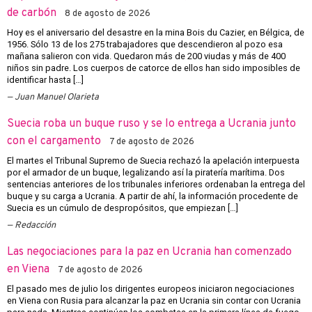
de carbón
8 de agosto de 2026
Hoy es el aniversario del desastre en la mina Bois du Cazier, en Bélgica, de
1956. Sólo 13 de los 275 trabajadores que descendieron al pozo esa
mañana salieron con vida. Quedaron más de 200 viudas y más de 400
niños sin padre. Los cuerpos de catorce de ellos han sido imposibles de
identificar hasta […]
Juan Manuel Olarieta
Suecia roba un buque ruso y se lo entrega a Ucrania junto
con el cargamento
7 de agosto de 2026
El martes el Tribunal Supremo de Suecia rechazó la apelación interpuesta
por el armador de un buque, legalizando así la piratería marítima. Dos
sentencias anteriores de los tribunales inferiores ordenaban la entrega del
buque y su carga a Ucrania. A partir de ahí, la información procedente de
Suecia es un cúmulo de despropósitos, que empiezan […]
Redacción
Las negociaciones para la paz en Ucrania han comenzado
en Viena
7 de agosto de 2026
El pasado mes de julio los dirigentes europeos iniciaron negociaciones
en Viena con Rusia para alcanzar la paz en Ucrania sin contar con Ucrania