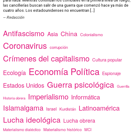
para nada. Mientras continúan los combates en la primera línea de fuego,
las cancillerías buscan salir de una guerra que comenzó hace ya más de
cuatro años. Los estadounidenses no encuentran […]
Redacción
Antifascismo
China
Asia
Colonialismo
Coronavirus
corrupción
Crímenes del capitalismo
Cultura popular
Economía Política
Ecología
Espionaje
Guerra psicológica
Estados Unidos
Guerrilla
Imperialismo
Informática
Historia obrera
Islamalgama
Latinoamérica
Israel
Kurdistán
Lucha ideológica
Lucha obrera
Materialismo histórico
MCI
Materialismo dialéctico