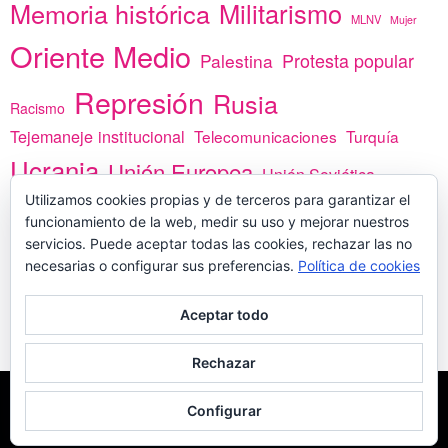
Memoria histórica
Militarismo
MLNV
Mujer
Oriente Medio
Protesta popular
Palestina
Represión
Rusia
Racismo
Tejemaneje institucional
Telecomunicaciones
Turquía
Ucrania
Unión Europea
Unión Soviética
Utilizamos cookies propias y de terceros para garantizar el
África
vacunas
Yemen
funcionamiento de la web, medir su uso y mejorar nuestros
servicios. Puede aceptar todas las cookies, rechazar las no
necesarias o configurar sus preferencias.
Política de cookies
PREGÚNTANOS
Aceptar todo
Rechazar
COPYLEFT - CÍTANOS SI USAS CONTENIDOS DE ESTA WEB
POLÍTICA DE
Configurar
COOKIES
MADE WITH
POR
WPLOOK THEMES