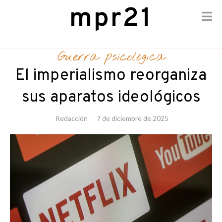
mpr21
Skip
to
Guerra psicológica
content
El imperialismo reorganiza
sus aparatos ideológicos
Redacción
7 de diciembre de 2025