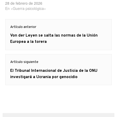
28 de febrero de 2026
En «Guerra psicológica»
Navegación
Artículo anterior
de
Artículo
Von der Leyen se salta las normas de la Unión
entradas
anterior
Europea a la torera
Artículo siguiente
Artículo
El Tribunal Internacional de Justicia de la ONU
siguiente:
investigará a Ucrania por genocidio