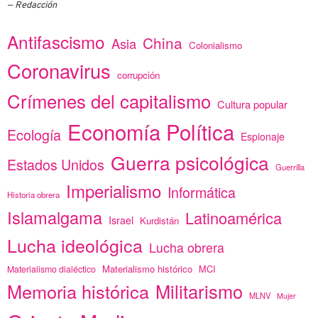
Redacción
Antifascismo
China
Asia
Colonialismo
Coronavirus
corrupción
Crímenes del capitalismo
Cultura popular
Economía Política
Ecología
Espionaje
Guerra psicológica
Estados Unidos
Guerrilla
Imperialismo
Informática
Historia obrera
Islamalgama
Latinoamérica
Israel
Kurdistán
Lucha ideológica
Lucha obrera
Materialismo histórico
MCI
Materialismo dialéctico
Memoria histórica
Militarismo
MLNV
Mujer