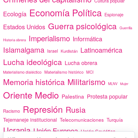
Cultura popular
Economía Política
Ecología
Espionaje
Guerra psicológica
Estados Unidos
Guerrilla
Imperialismo
Informática
Historia obrera
Islamalgama
Latinoamérica
Israel
Kurdistán
Lucha ideológica
Lucha obrera
Materialismo histórico
MCI
Materialismo dialéctico
Memoria histórica
Militarismo
MLNV
Mujer
Oriente Medio
Protesta popular
Palestina
Represión
Rusia
Racismo
Tejemaneje institucional
Telecomunicaciones
Turquía
Ucrania
Unión Europea
Unión Soviética