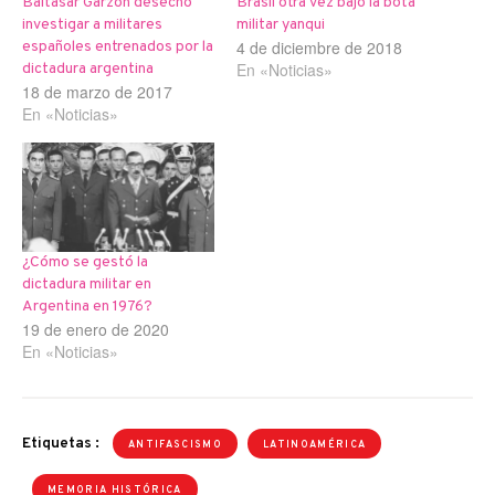
Baltasar Garzón desechó
Brasil otra vez bajo la bota
investigar a militares
militar yanqui
4 de diciembre de 2018
españoles entrenados por la
En «Noticias»
dictadura argentina
18 de marzo de 2017
En «Noticias»
¿Cómo se gestó la
dictadura militar en
Argentina en 1976?
19 de enero de 2020
En «Noticias»
Etiquetas :
ANTIFASCISMO
LATINOAMÉRICA
MEMORIA HISTÓRICA