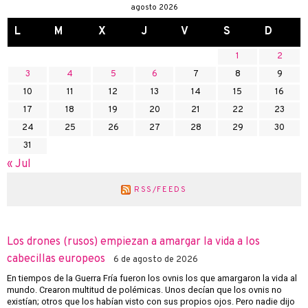
agosto 2026
L
M
X
J
V
S
D
1
2
3
4
5
6
7
8
9
10
11
12
13
14
15
16
17
18
19
20
21
22
23
24
25
26
27
28
29
30
31
« Jul
RSS/FEEDS
Los drones (rusos) empiezan a amargar la vida a los
cabecillas europeos
6 de agosto de 2026
En tiempos de la Guerra Fría fueron los ovnis los que amargaron la vida al
mundo. Crearon multitud de polémicas. Unos decían que los ovnis no
existían; otros que los habían visto con sus propios ojos. Pero nadie dijo