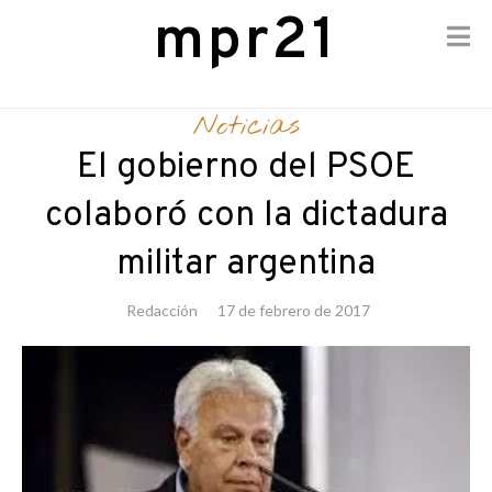
mpr21
Skip
to
Noticias
content
El gobierno del PSOE
colaboró con la dictadura
militar argentina
Redacción
17 de febrero de 2017