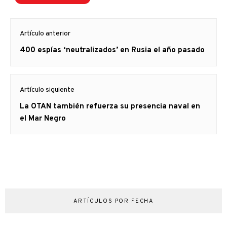
Navegación
Artículo anterior
de
Artículo
400 espías ‘neutralizados’ en Rusia el año pasado
entradas
anterior
Artículo siguiente
Artículo
La OTAN también refuerza su presencia naval en
siguiente:
el Mar Negro
ARTÍCULOS POR FECHA