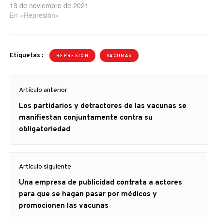
13 de noviembre de 2021
En «Represión»
Etiquetas :
REPRESIÓN
VACUNAS
Navegación
Artículo anterior
de
Artículo
Los partidarios y detractores de las vacunas se
entradas
anterior
manifiestan conjuntamente contra su
obligatoriedad
Artículo siguiente
Artículo
Una empresa de publicidad contrata a actores
siguiente:
para que se hagan pasar por médicos y
promocionen las vacunas