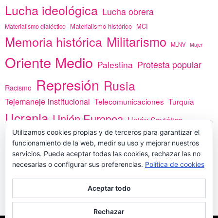
Lucha ideológica
Lucha obrera
Materialismo histórico
MCI
Materialismo dialéctico
Memoria histórica
Militarismo
MLNV
Mujer
Oriente Medio
Protesta popular
Palestina
Represión
Rusia
Racismo
Tejemaneje institucional
Telecomunicaciones
Turquía
Ucrania
Unión Europea
Unión Soviética
África
Utilizamos cookies propias y de terceros para garantizar el
vacunas
Yemen
funcionamiento de la web, medir su uso y mejorar nuestros
servicios. Puede aceptar todas las cookies, rechazar las no
necesarias o configurar sus preferencias.
Política de cookies
PREGÚNTANOS
Aceptar todo
Rechazar