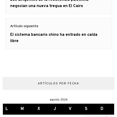
entradas
anterior
negocian una nueva tregua en El Cairo
Artículo siguiente
Artículo
El sistema bancario chino ha entrado en caída
siguiente:
libre
ARTÍCULOS POR FECHA
agosto 2026
L
M
X
J
V
S
D