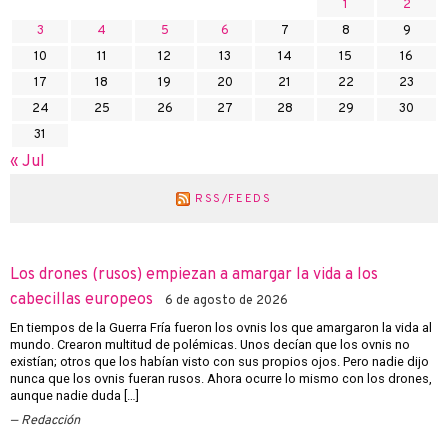
1
2
3
4
5
6
7
8
9
10
11
12
13
14
15
16
17
18
19
20
21
22
23
24
25
26
27
28
29
30
31
« Jul
RSS/FEEDS
Los drones (rusos) empiezan a amargar la vida a los
cabecillas europeos
6 de agosto de 2026
En tiempos de la Guerra Fría fueron los ovnis los que amargaron la vida al
mundo. Crearon multitud de polémicas. Unos decían que los ovnis no
existían; otros que los habían visto con sus propios ojos. Pero nadie dijo
nunca que los ovnis fueran rusos. Ahora ocurre lo mismo con los drones,
aunque nadie duda […]
Redacción