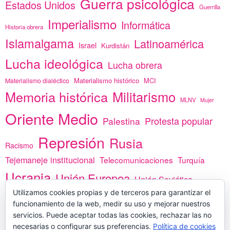
Guerra psicológica
Estados Unidos
Guerrilla
Imperialismo
Informática
Historia obrera
Islamalgama
Latinoamérica
Israel
Kurdistán
Lucha ideológica
Lucha obrera
Materialismo histórico
MCI
Materialismo dialéctico
Memoria histórica
Militarismo
MLNV
Mujer
Oriente Medio
Protesta popular
Palestina
Represión
Rusia
Racismo
Tejemaneje institucional
Telecomunicaciones
Turquía
Ucrania
Unión Europea
Unión Soviética
Utilizamos cookies propias y de terceros para garantizar el
África
vacunas
Yemen
funcionamiento de la web, medir su uso y mejorar nuestros
servicios. Puede aceptar todas las cookies, rechazar las no
necesarias o configurar sus preferencias.
Política de cookies
PREGÚNTANOS