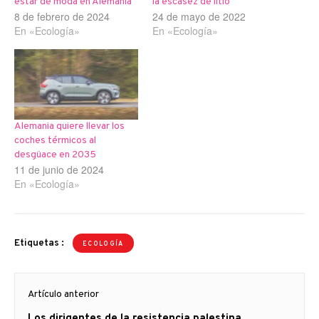
estar de moda en Alemania
la escasez de litio
8 de febrero de 2024
24 de mayo de 2022
En «Ecología»
En «Ecología»
Alemania quiere llevar los
coches térmicos al
desgüace en 2035
11 de junio de 2024
En «Ecología»
Etiquetas :
ECOLOGÍA
Navegación
Artículo anterior
de
Artículo
Los dirigentes de la resistencia palestina