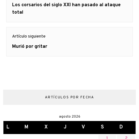
Artículo
Los corsarios del siglo XXI han pasado al ataque
entradas
anterior
total
Artículo siguiente
Artículo
Murió por gritar
siguiente:
ARTÍCULOS POR FECHA
agosto 2026
L
M
X
J
V
S
D
1
2