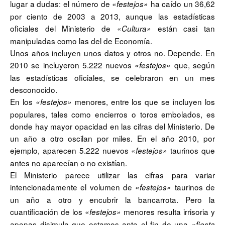
lugar a dudas: el número de
ha caído un 36,62
«festejos»
por ciento de 2003 a 2013, aunque las estadísticas
oficiales del Ministerio de
están casi tan
«Cultura»
manipuladas como las del de Economía.
Unos años incluyen unos datos y otros no. Depende. En
2010 se incluyeron 5.222 nuevos
que, según
«festejos»
las estadísticas oficiales, se celebraron en un mes
desconocido.
En los
menores, entre los que se incluyen los
«festejos»
populares, tales como encierros o toros embolados, es
donde hay mayor opacidad en las cifras del Ministerio. De
un año a otro oscilan por miles. En el año 2010, por
ejemplo, aparecen 5.222 nuevos
taurinos que
«festejos»
antes no aparecían o no existían.
El Ministerio parece utilizar las cifras para variar
intencionadamente el volumen de
taurinos de
«festejos»
un año a otro y encubrir la bancarrota. Pero la
cuantificación de los
menores resulta irrisoria y
«festejos»
apenas disimula que estamos ante el fin de una
«fiesta