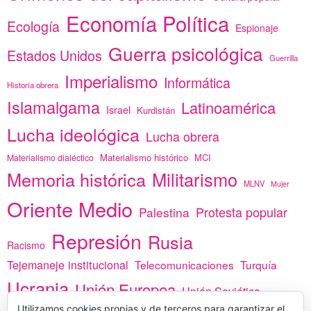
Economía Política
Ecología
Espionaje
Guerra psicológica
Estados Unidos
Guerrilla
Imperialismo
Informática
Historia obrera
Islamalgama
Latinoamérica
Israel
Kurdistán
Lucha ideológica
Lucha obrera
Materialismo histórico
MCI
Materialismo dialéctico
Memoria histórica
Militarismo
MLNV
Mujer
Oriente Medio
Protesta popular
Palestina
Represión
Rusia
Racismo
Tejemaneje institucional
Telecomunicaciones
Turquía
Ucrania
Unión Europea
Unión Soviética
Utilizamos cookies propias y de terceros para garantizar el