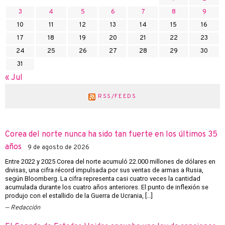
3
4
5
6
7
8
9
10
11
12
13
14
15
16
17
18
19
20
21
22
23
24
25
26
27
28
29
30
31
« Jul
RSS/FEEDS
Corea del norte nunca ha sido tan fuerte en los últimos 35
años
9 de agosto de 2026
Entre 2022 y 2025 Corea del norte acumuló 22.000 millones de dólares en
divisas, una cifra récord impulsada por sus ventas de armas a Rusia,
según Bloomberg. La cifra representa casi cuatro veces la cantidad
acumulada durante los cuatro años anteriores. El punto de inflexión se
produjo con el estallido de la Guerra de Ucrania, […]
Redacción