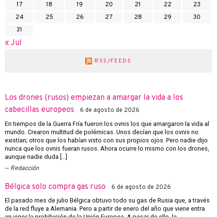
17
18
19
20
21
22
23
24
25
26
27
28
29
30
31
« Jul
RSS/FEEDS
Los drones (rusos) empiezan a amargar la vida a los
cabecillas europeos
6 de agosto de 2026
En tiempos de la Guerra Fría fueron los ovnis los que amargaron la vida al
mundo. Crearon multitud de polémicas. Unos decían que los ovnis no
existían; otros que los habían visto con sus propios ojos. Pero nadie dijo
nunca que los ovnis fueran rusos. Ahora ocurre lo mismo con los drones,
aunque nadie duda […]
Redacción
Bélgica solo compra gas ruso
6 de agosto de 2026
El pasado mes de julio Bélgica obtuvo todo su gas de Rusia que, a través
de la red fluye a Alemania. Pero a partir de enero del año que viene entra
en vigor la prohibición de la Unión Europea. A pesar de ello, la