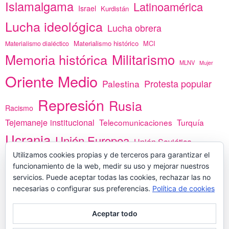
Islamalgama
Latinoamérica
Israel
Kurdistán
Lucha ideológica
Lucha obrera
Materialismo histórico
MCI
Materialismo dialéctico
Memoria histórica
Militarismo
MLNV
Mujer
Oriente Medio
Protesta popular
Palestina
Represión
Rusia
Racismo
Tejemaneje institucional
Telecomunicaciones
Turquía
Ucrania
Unión Europea
Unión Soviética
África
Utilizamos cookies propias y de terceros para garantizar el
vacunas
Yemen
funcionamiento de la web, medir su uso y mejorar nuestros
servicios. Puede aceptar todas las cookies, rechazar las no
necesarias o configurar sus preferencias.
Política de cookies
PREGÚNTANOS
Aceptar todo