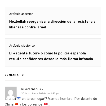
Desde el 4 de junio, las
fuerzas de Kiev intentan
Navegación
avanzar en la parte sur de
Artículo anterior
de
las líneas del frente en la
región de Zaporiya y…
Artículo
Hezbollah reorganiza la dirección de la resistencia
entradas
anterior
libanesa contra Israel
Artículo siguiente
Artículo
El «agente tutor» o cómo la policía española
siguiente:
recluta confidentes desde la más tierna infancia
COMENTARIO
buvaredneck
dice:
30 de octubre de 2024 a las 6:40 pm
Israhell
en tercer lugar!? Vamos hombre! Por delante de
China
y los coreanos
…