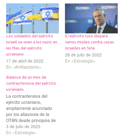
Los soldados del ejército
El ejército ruso dispara
israelí se unen a los nazis en
varios misiles contra cazas
las filas del ejército
israelíes en Siria
28 de julio de 2022
ucraniano
17 de abril de 2022
En «Estrategia»
En «Antifascismo»
Balance de un mes de
contraofensiva del ejército
ucraniano
La contraofensiva del
ejército ucraniano,
ampliamente anunciado
por los altavoces de la
OTAN desde principios de
año, se ha prolongado
3 de julio de 2023
durante casi un mes.
En «Estrategia»