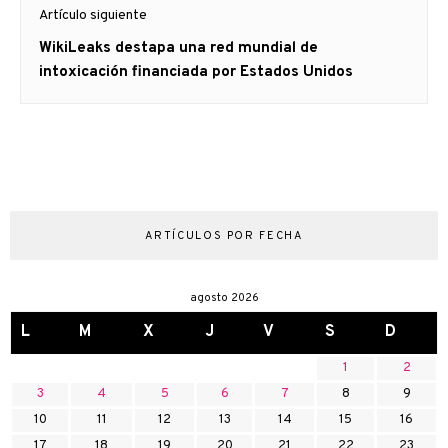
Artículo siguiente
Artículo
WikiLeaks destapa una red mundial de
siguiente:
intoxicación financiada por Estados Unidos
ARTÍCULOS POR FECHA
agosto 2026
L
M
X
J
V
S
D
1
2
3
4
5
6
7
8
9
10
11
12
13
14
15
16
17
18
19
20
21
22
23