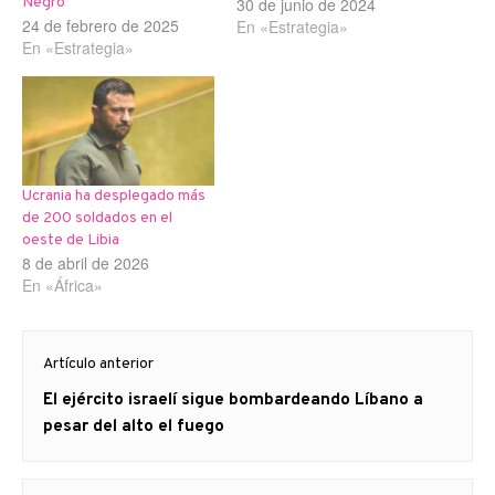
pequeños drones aéreos
30 de junio de 2024
Negro
24 de febrero de 2025
en los campos de batalla,
En «Estrategia»
En «Estrategia»
particularmente en
Ucrania, es sólo un
momento en la historia”,
asegura el general Pierre
Schill, jefe de Estado
Mayor del ejército francés.
“Mientras los…
Ucrania ha desplegado más
de 200 soldados en el
oeste de Libia
8 de abril de 2026
En «África»
Navegación
Artículo anterior
de
Artículo
El ejército israelí sigue bombardeando Líbano a
entradas
anterior
pesar del alto el fuego