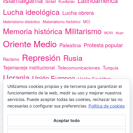
Latinoamérica
Israel
Kurdistán
Lucha ideológica
Lucha obrera
Materialismo histórico
MCI
Materialismo dialéctico
Memoria histórica
Militarismo
MLNV
Mujer
Oriente Medio
Protesta popular
Palestina
Represión
Rusia
Racismo
Tejemaneje institucional
Telecomunicaciones
Turquía
Ucrania
Unión Europea
Unión Soviética
África
Utilizamos cookies propias y de terceros para garantizar el
vacunas
Yemen
funcionamiento de la web, medir su uso y mejorar nuestros
servicios. Puede aceptar todas las cookies, rechazar las no
necesarias o configurar sus preferencias.
Política de cookies
PREGÚNTANOS
Aceptar todo