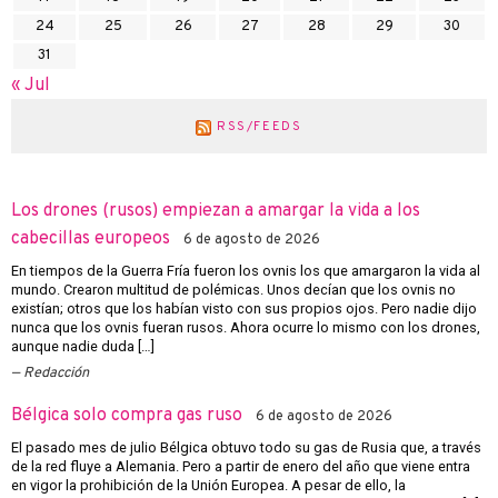
24
25
26
27
28
29
30
31
« Jul
RSS/FEEDS
Los drones (rusos) empiezan a amargar la vida a los
cabecillas europeos
6 de agosto de 2026
En tiempos de la Guerra Fría fueron los ovnis los que amargaron la vida al
mundo. Crearon multitud de polémicas. Unos decían que los ovnis no
existían; otros que los habían visto con sus propios ojos. Pero nadie dijo
nunca que los ovnis fueran rusos. Ahora ocurre lo mismo con los drones,
aunque nadie duda […]
Redacción
Bélgica solo compra gas ruso
6 de agosto de 2026
El pasado mes de julio Bélgica obtuvo todo su gas de Rusia que, a través
de la red fluye a Alemania. Pero a partir de enero del año que viene entra
en vigor la prohibición de la Unión Europea. A pesar de ello, la