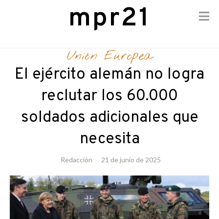
mpr21
Skip
to
Unión Europea
content
El ejército alemán no logra
reclutar los 60.000
soldados adicionales que
necesita
Redacción
21 de junio de 2025