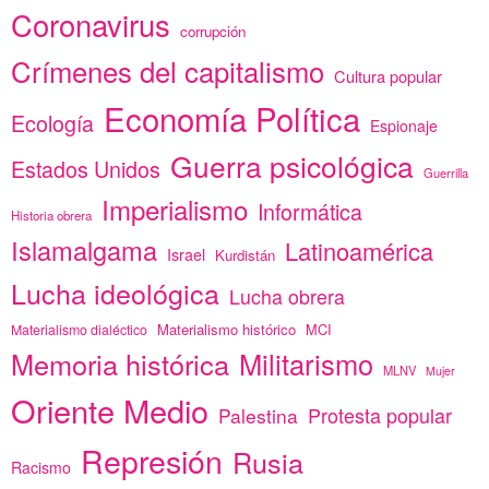
Coronavirus
corrupción
Crímenes del capitalismo
Cultura popular
Economía Política
Ecología
Espionaje
Guerra psicológica
Estados Unidos
Guerrilla
Imperialismo
Informática
Historia obrera
Islamalgama
Latinoamérica
Israel
Kurdistán
Lucha ideológica
Lucha obrera
Materialismo histórico
MCI
Materialismo dialéctico
Memoria histórica
Militarismo
MLNV
Mujer
Oriente Medio
Protesta popular
Palestina
Represión
Rusia
Racismo