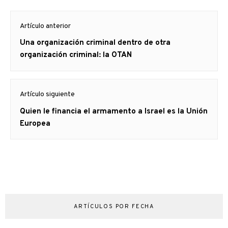
Navegación
Artículo anterior
de
Artículo
Una organización criminal dentro de otra
entradas
anterior
organización criminal: la OTAN
Artículo siguiente
Artículo
Quien le financia el armamento a Israel es la Unión
siguiente:
Europea
ARTÍCULOS POR FECHA