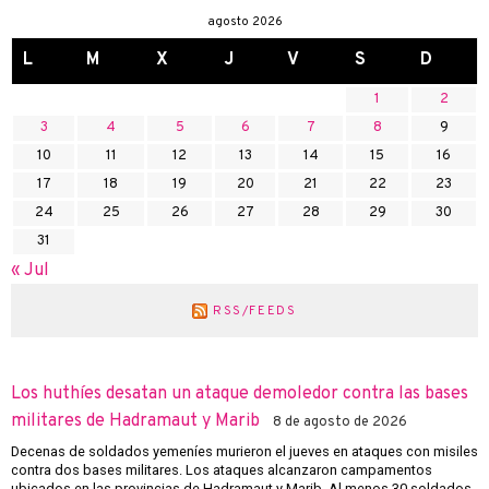
agosto 2026
L
M
X
J
V
S
D
1
2
3
4
5
6
7
8
9
10
11
12
13
14
15
16
17
18
19
20
21
22
23
24
25
26
27
28
29
30
31
« Jul
RSS/FEEDS
Los huthíes desatan un ataque demoledor contra las bases
militares de Hadramaut y Marib
8 de agosto de 2026
Decenas de soldados yemeníes murieron el jueves en ataques con misiles
contra dos bases militares. Los ataques alcanzaron campamentos
ubicados en las provincias de Hadramaut y Marib. Al menos 30 soldados