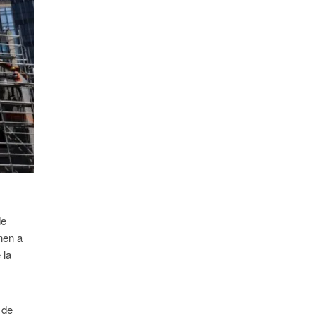
de
nen a
 la
 de