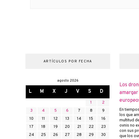
ARTÍCULOS POR FECHA
agosto 2026
Los dron
L
M
X
J
V
S
D
amargar l
europeo
1
2
En tiempos 
3
4
5
6
7
8
9
los que am
10
11
12
13
14
15
16
multitud d
ovnis no ex
17
18
19
20
21
22
23
con sus pr
24
25
26
27
28
29
30
que los ov