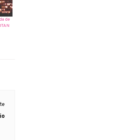
da de
 OTAN
nte
io