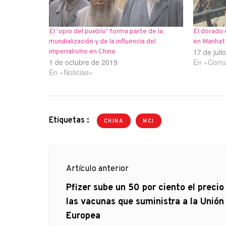
El ‘opio del pueblo’ forma parte de la
El dorado e
mundialización y de la influencia del
en Manhat
17 de juli
imperialismo en China
1 de octubre de 2019
En «Corru
En «Noticias»
Etiquetas :
CHINA
MCI
Navegación
Artículo anterior
de
Artículo
Pfizer sube un 50 por ciento el precio
anterior
las vacunas que suministra a la Unión
entradas
Europea