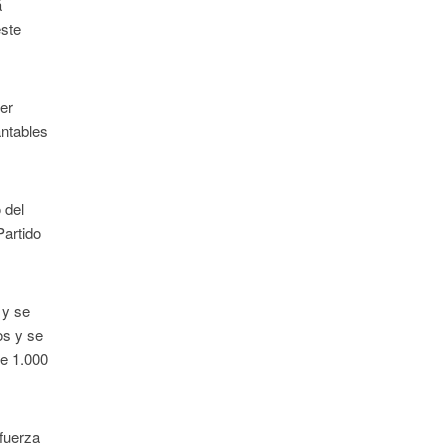
á
este
mer
antables
 del
Partido
 y se
os y se
de 1.000
 fuerza