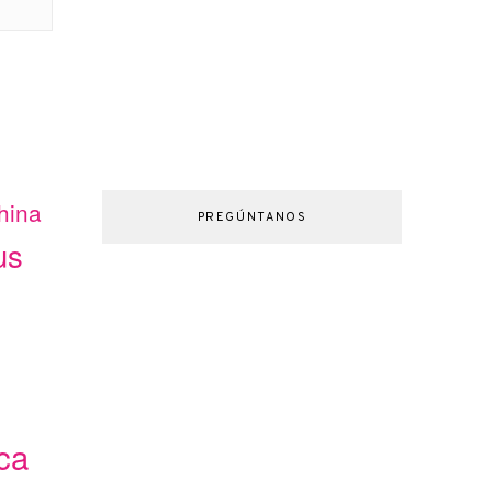
hina
PREGÚNTANOS
us
ca