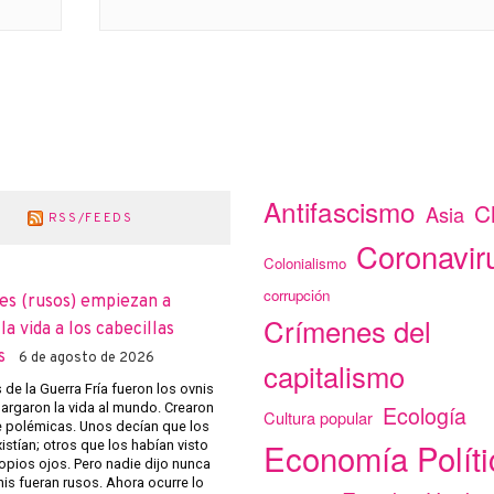
Antifascismo
C
Asia
RSS/FEEDS
Coronavir
Colonialismo
corrupción
es (rusos) empiezan a
Crímenes del
a vida a los cabecillas
s
6 de agosto de 2026
capitalismo
de la Guerra Fría fueron los ovnis
argaron la vida al mundo. Crearon
Ecología
Cultura popular
e polémicas. Unos decían que los
Economía Políti
istían; otros que los habían visto
opios ojos. Pero nadie dijo nunca
nis fueran rusos. Ahora ocurre lo