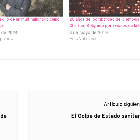
xilio de un multimillonario chino
20 años del bombardeo de la embaja
tan
China en Belgrado por aviones de la
o de 2024
8 de mayo de 2019
pción»
En «Noticias»
Artículo siguie
Artículo
 de
El Golpe de Estado sanitar
siguiente: