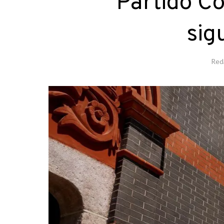
Partido C
sig
Red