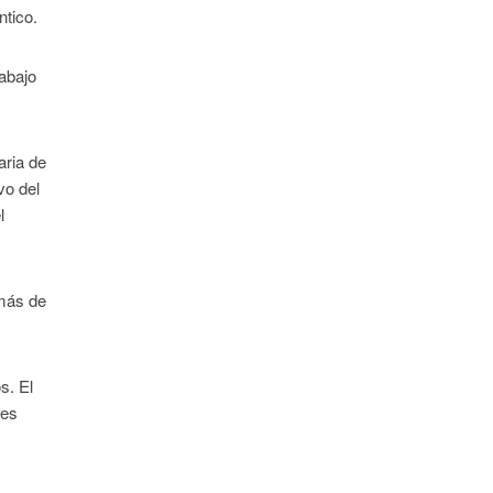
ntico.
abajo
aria de
vo del
l
 más de
s. El
les