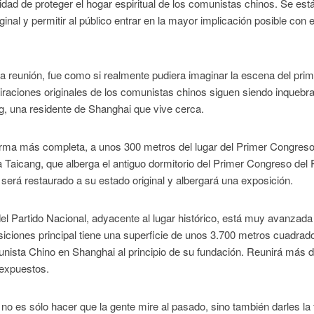
ilidad de proteger el hogar espiritual de los comunistas chinos. Se est
inal y permitir al público entrar en la mayor implicación posible con 
la reunión, fue como si realmente pudiera imaginar la escena del pri
iraciones originales de los comunistas chinos siguen siendo inquebr
, una residente de Shanghai que vive cerca.
 forma más completa, a unos 300 metros del lugar del Primer Congreso
Taicang, que alberga el antiguo dormitorio del Primer Congreso del 
erá restaurado a su estado original y albergará una exposición.
 Partido Nacional, adyacente al lugar histórico, está muy avanzada
osiciones principal tiene una superficie de unos 3.700 metros cuadrad
munista Chino en Shanghai al principio de su fundación. Reunirá más 
 expuestos.
 no es sólo hacer que la gente mire al pasado, sino también darles la