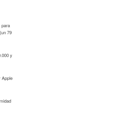
s para
 (un 79
0.000 y
y Apple
imidad