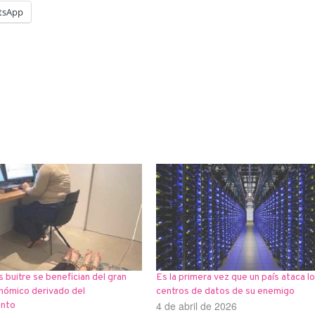
tsApp
 buitre se benefician del gran
Es la primera vez que un país ataca l
nómico derivado del
centros de datos de su enemigo
4 de abril de 2026
ento