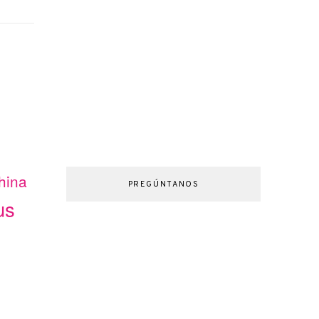
hina
PREGÚNTANOS
us