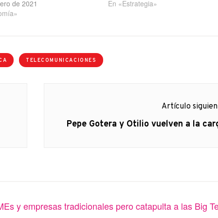
rero de 2021
En «Estrategia»
omía»
CA
TELECOMUNICACIONES
Artículo siguie
Artículo
Pepe Gotera y Otilio vuelven a la car
siguiente:
Es y empresas tradicionales pero catapulta a las Big T