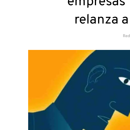
empresas t
relanza a
Red