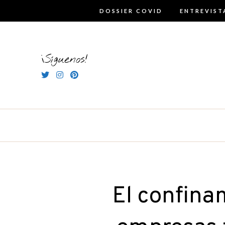
Skip
DOSSIER COVID
ENTREVIST
to
content
¡Síguenos!
El confina