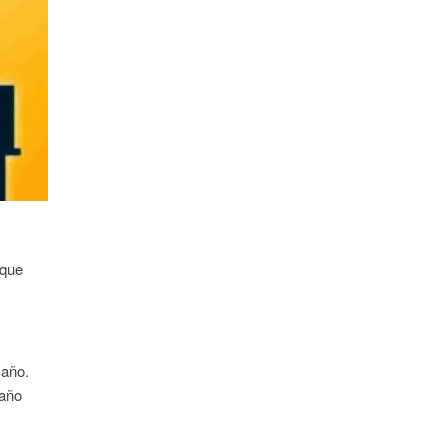
 que
 año.
 año