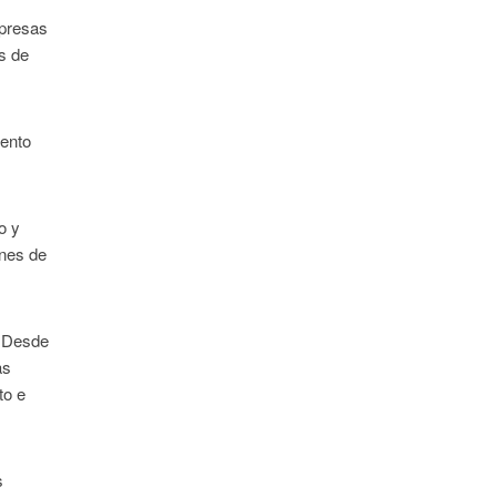
mpresas
es de
iento
o y
ones de
. Desde
as
to e
s