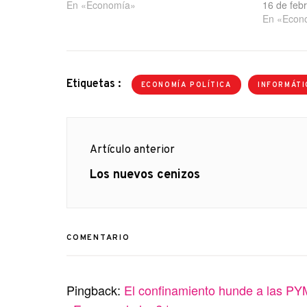
En «Economía»
16 de feb
En «Econ
Etiquetas :
ECONOMÍA POLÍTICA
INFORMÁTI
Navegación
Artículo anterior
de
Artículo
Los nuevos cenizos
anterior
entradas
COMENTARIO
Pingback:
El confinamiento hunde a las PYM