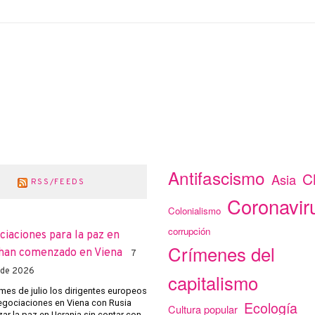
Antifascismo
C
Asia
RSS/FEEDS
Coronavir
Colonialismo
corrupción
ciaciones para la paz en
Crímenes del
han comenzado en Viena
7
 de 2026
capitalismo
mes de julio los dirigentes europeos
negociaciones en Viena con Rusia
Ecología
Cultura popular
ar la paz en Ucrania sin contar con