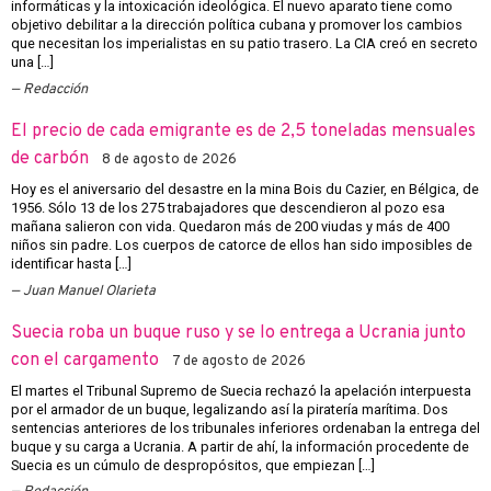
informáticas y la intoxicación ideológica. El nuevo aparato tiene como
objetivo debilitar a la dirección política cubana y promover los cambios
que necesitan los imperialistas en su patio trasero. La CIA creó en secreto
una […]
Redacción
El precio de cada emigrante es de 2,5 toneladas mensuales
de carbón
8 de agosto de 2026
Hoy es el aniversario del desastre en la mina Bois du Cazier, en Bélgica, de
1956. Sólo 13 de los 275 trabajadores que descendieron al pozo esa
mañana salieron con vida. Quedaron más de 200 viudas y más de 400
niños sin padre. Los cuerpos de catorce de ellos han sido imposibles de
identificar hasta […]
Juan Manuel Olarieta
Suecia roba un buque ruso y se lo entrega a Ucrania junto
con el cargamento
7 de agosto de 2026
El martes el Tribunal Supremo de Suecia rechazó la apelación interpuesta
por el armador de un buque, legalizando así la piratería marítima. Dos
sentencias anteriores de los tribunales inferiores ordenaban la entrega del
buque y su carga a Ucrania. A partir de ahí, la información procedente de
Suecia es un cúmulo de despropósitos, que empiezan […]