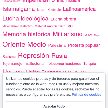
Historia obrera
Islamalgama
Latinoamérica
Israel
Kurdistán
Lucha ideológica
Lucha obrera
Materialismo histórico
MCI
Materialismo dialéctico
Memoria histórica
Militarismo
MLNV
Mujer
Oriente Medio
Protesta popular
Palestina
Represión
Rusia
Racismo
Tejemaneje institucional
Telecomunicaciones
Turquía
Ucrania
Unión Europea
Unión Soviética
África
Utilizamos cookies propias y de terceros para garantizar el
vacunas
Yemen
funcionamiento de la web, medir su uso y mejorar nuestros
servicios. Puede aceptar todas las cookies, rechazar las no
necesarias o configurar sus preferencias.
Política de cookies
PREGÚNTANOS
Aceptar todo