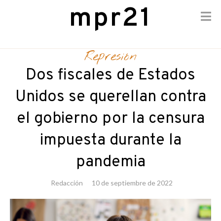
mpr21
Skip
to
Represión
content
Dos fiscales de Estados
Unidos se querellan contra
el gobierno por la censura
impuesta durante la
pandemia
Redacción
10 de septiembre de 2022