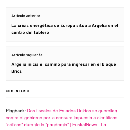
Navegación
Artículo anterior
de
Artículo
La crisis energética de Europa situa a Argelia en el
entradas
anterior
centro del tablero
Artículo siguiente
Artículo
Argelia inicia el camino para ingresar en el bloque
siguiente:
Brics
COMENTARIO
Pingback:
Dos fiscales de Estados Unidos se querellan
contra el gobierno por la censura impuesta a científicos
"críticos" durante la "pandemia" | EuskalNews - La