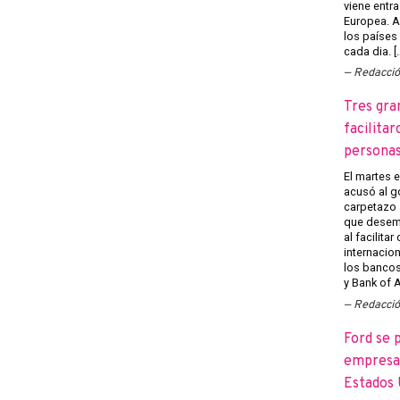
viene entra
Europea. A
los países
cada dia. [
Redacci
Tres gra
facilitar
persona
El martes 
acusó al g
carpetazo 
que desemp
al facilita
internacion
los banco
y Bank of A
Redacci
Ford se 
empresas
Estados 