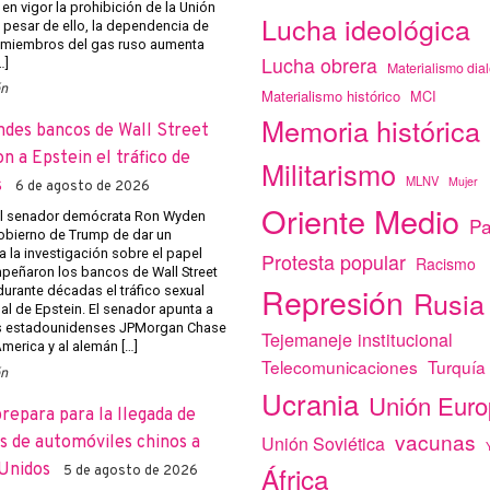
 en vigor la prohibición de la Unión
Lucha ideológica
 pesar de ello, la dependencia de
 miembros del gas ruso aumenta
Lucha obrera
…]
Materialismo dial
ón
Materialismo histórico
MCI
Memoria histórica
ndes bancos de Wall Street
on a Epstein el tráfico de
Militarismo
MLNV
Mujer
s
6 de agosto de 2026
Oriente Medio
el senador demócrata Ron Wyden
Pa
obierno de Trump de dar un
a la investigación sobre el papel
Protesta popular
Racismo
eñaron los bancos de Wall Street
Represión
r durante décadas el tráfico sexual
Rusia
al de Epstein. El senador apunta a
s estadounidenses JPMorgan Chase
Tejemaneje institucional
merica y al alemán […]
Telecomunicaciones
Turquía
ón
Ucrania
Unión Eur
prepara para la llegada de
vacunas
Unión Soviética
 de automóviles chinos a
Unidos
África
5 de agosto de 2026