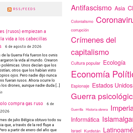
Antifascismo
C
Asia
RSS/FEEDS
Coronavir
Colonialismo
corrupción
es (rusos) empiezan a
Crímenes del
a vida a los cabecillas
s
6 de agosto de 2026
capitalismo
de la Guerra Fría fueron los ovnis
argaron la vida al mundo. Crearon
Ecología
Cultura popular
e polémicas. Unos decían que los
Economía Políti
istían; otros que los habían visto
opios ojos. Pero nadie dijo nunca
nis fueran rusos. Ahora ocurre lo
Estados Unidos
Espionaje
los drones, aunque nadie duda […]
ón
Guerra psicológi
solo compra gas ruso
6 de
Imperi
Guerrilla
Historia obrera
 2026
Islamalg
Informática
mes de julio Bélgica obtuvo todo su
a que, a través de la red fluye a
Latinoamé
Pero a partir de enero del año que
Israel
Kurdistán