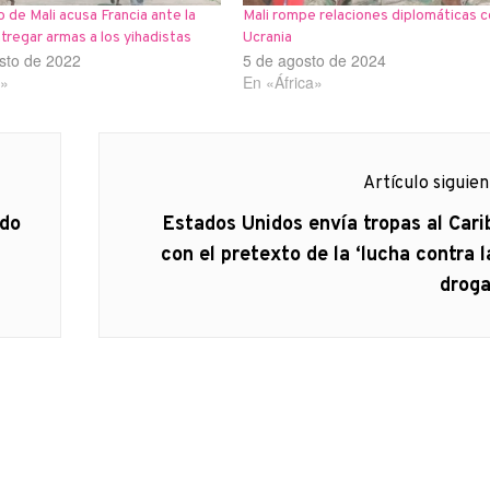
o de Mali acusa Francia ante la
Mali rompe relaciones diplomáticas c
regar armas a los yihadistas
Ucrania
sto de 2022
5 de agosto de 2024
a»
En «África»
Artículo siguie
Artículo
rdo
Estados Unidos envía tropas al Cari
siguiente:
con el pretexto de la ‘lucha contra l
droga