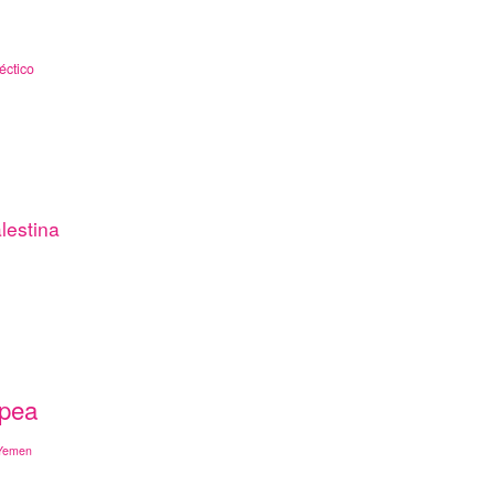
éctico
lestina
opea
Yemen