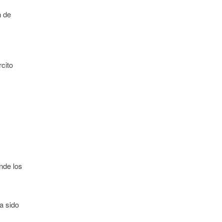
n de
rcito
nde los
a sido