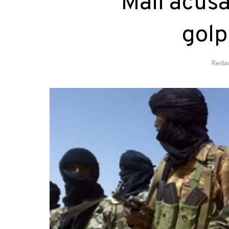
Mali acusa
golp
Reda