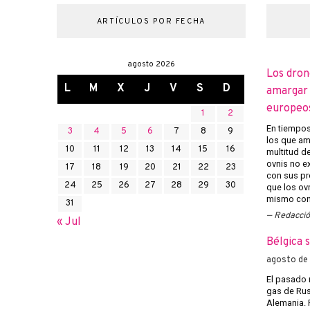
ARTÍCULOS POR FECHA
agosto 2026
Los dron
L
M
X
J
V
S
D
amargar l
europeo
1
2
En tiempos 
3
4
5
6
7
8
9
los que am
10
11
12
13
14
15
16
multitud d
ovnis no ex
17
18
19
20
21
22
23
con sus pr
24
25
26
27
28
29
30
que los ov
mismo con 
31
Redacci
« Jul
Bélgica 
agosto de
El pasado 
gas de Rusi
Alemania. 