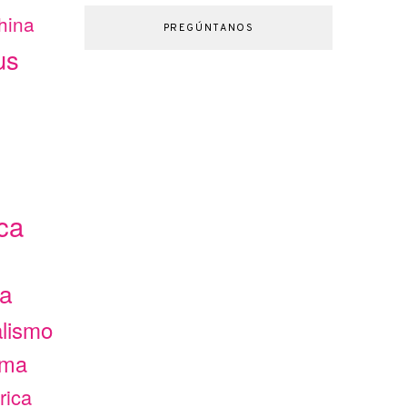
hina
PREGÚNTANOS
us
ca
ca
alismo
ama
rica