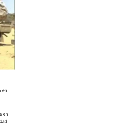
o en
a en
idad