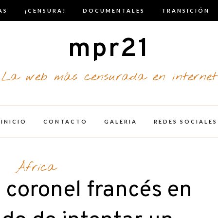
AS
¡CENSURA!
DOCUMENTALES
TRANSICIÓN
mpr21
La web más censurada en internet
INICIO
CONTACTO
GALERIA
REDES SOCIALES
África
 coronel francés en