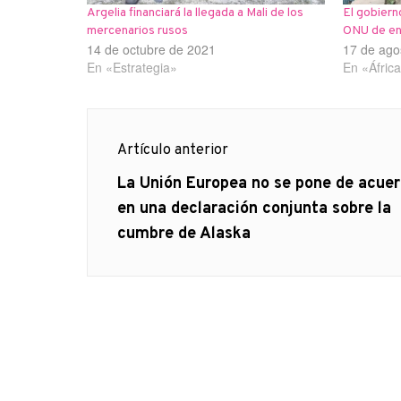
Argelia financiará la llegada a Mali de los
El gobiern
mercenarios rusos
ONU de ent
14 de octubre de 2021
17 de ago
En «Estrategia»
En «Áfric
Navegación
Artículo anterior
de
Artículo
La Unión Europea no se pone de acue
anterior
en una declaración conjunta sobre la
entradas
cumbre de Alaska