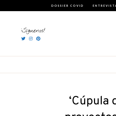
Skip
DOSSIER COVID
ENTREVIST
to
content
¡Síguenos!
‘Cúpula 