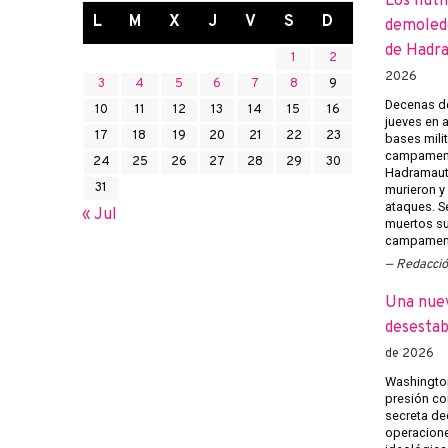
Los huth
L
M
X
J
V
S
D
demoledo
de Hadr
1
2
2026
3
4
5
6
7
8
9
Decenas de
10
11
12
13
14
15
16
jueves en 
17
18
19
20
21
22
23
bases mili
campament
24
25
26
27
28
29
30
Hadramaut 
31
murieron y 
ataques. Se
« Jul
muertos su
campament
Redacci
Una nuev
desestab
de 2026
Washington
presión co
secreta ded
operacione