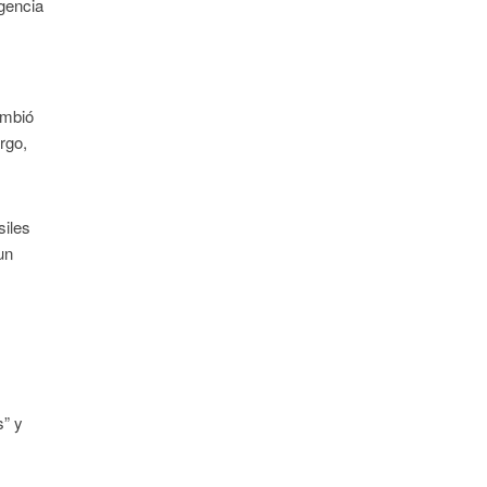
igencia
ambió
rgo,
siles
un
s” y