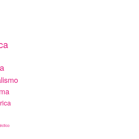
ca
ca
alismo
ama
rica
éctico