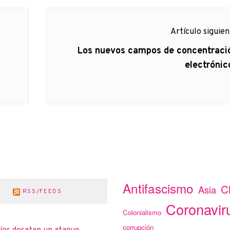
Artículo siguie
Artículo
Los nuevos campos de concentraci
siguiente:
electrónic
Antifascismo
C
Asia
RSS/FEEDS
Coronavir
Colonialismo
corrupción