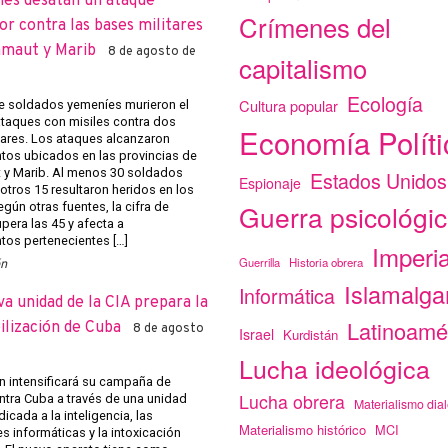
íes desatan un ataque
Crímenes del
r contra las bases militares
amaut y Marib
8 de agosto de
capitalismo
Ecología
Cultura popular
 soldados yemeníes murieron el
ataques con misiles contra dos
Economía Políti
tares. Los ataques alcanzaron
os ubicados en las provincias de
y Marib. Al menos 30 soldados
Estados Unidos
Espionaje
otros 15 resultaron heridos en los
Guerra psicológi
gún otras fuentes, la cifra de
pera las 45 y afecta a
os pertenecientes […]
Imperi
Guerrilla
Historia obrera
ón
Islamalg
Informática
a unidad de la CIA prepara la
Latinoamé
ilización de Cuba
8 de agosto
Israel
Kurdistán
Lucha ideológica
 intensificará su campaña de
Lucha obrera
ntra Cuba a través de una unidad
Materialismo dial
icada a la inteligencia, las
Materialismo histórico
MCI
s informáticas y la intoxicación