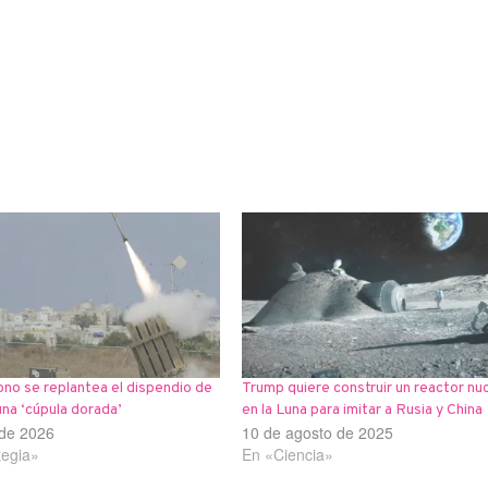
no se replantea el dispendio de
Trump quiere construir un reactor nu
una ‘cúpula dorada’
en la Luna para imitar a Rusia y China
 de 2026
10 de agosto de 2025
tegia»
En «Ciencia»