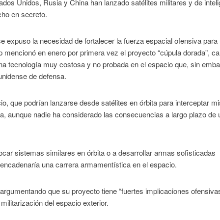
ados Unidos, Rusia y China han lanzado satélites militares y de intel
cho en secreto.
se expuso la necesidad de fortalecer la fuerza espacial ofensiva para
p mencionó en enero por primera vez el proyecto “cúpula dorada”, c
una tecnología muy costosa y no probada en el espacio que, sin emba
dounidense de defensa.
io, que podrían lanzarse desde satélites en órbita para interceptar mi
ra, aunque nadie ha considerado las consecuencias a largo plazo de 
ocar sistemas similares en órbita o a desarrollar armas sofisticadas
sencadenaría una carrera armamentística en el espacio.
argumentando que su proyecto tiene “fuertes implicaciones ofensiva
ilitarización del espacio exterior.