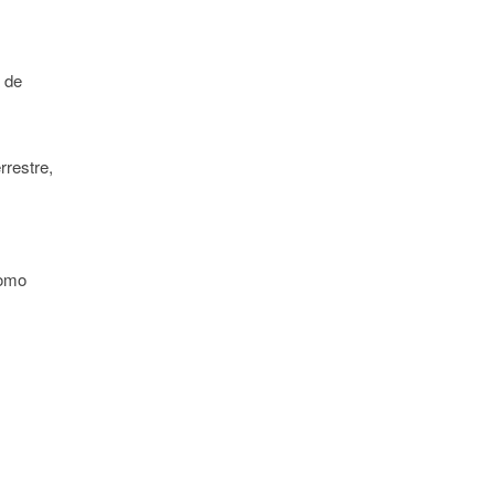
a de
rrestre,
como