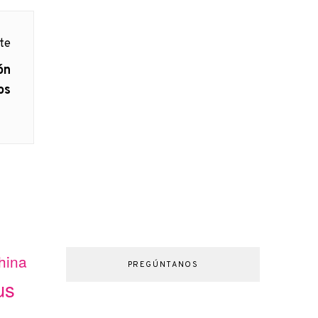
nte
ón
os
hina
PREGÚNTANOS
us