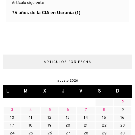
Artículo siguiente
Artículo
75 años de la CIA en Ucrania (1)
siguiente:
ARTÍCULOS POR FECHA
agosto 2026
L
M
X
J
V
S
D
1
2
3
4
5
6
7
8
9
10
11
12
13
14
15
16
17
18
19
20
21
22
23
24
25
26
27
28
29
30