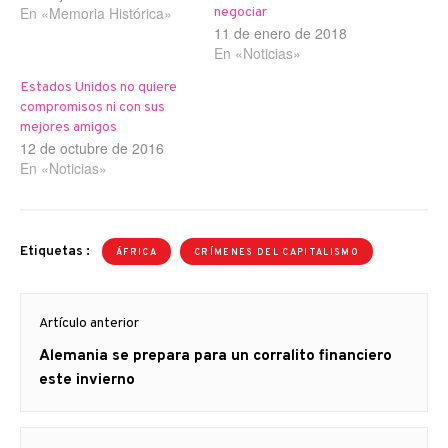
En «Memoria Histórica»
negociar
11 de enero de 2018
En «Noticias»
Estados Unidos no quiere
compromisos ni con sus
mejores amigos
12 de octubre de 2016
En «Noticias»
Etiquetas :
ÁFRICA
CRÍMENES DEL CAPITALISMO
Navegación
Artículo anterior
de
Artículo
Alemania se prepara para un corralito financiero
entradas
anterior
este invierno