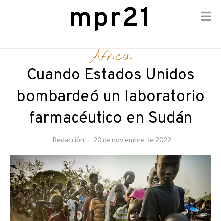
mpr21
Skip
to
África
content
Cuando Estados Unidos
bombardeó un laboratorio
farmacéutico en Sudán
Redacción
20 de noviembre de 2022