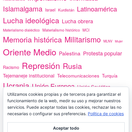
Islamalgama
Latinoamérica
Israel
Kurdistán
Lucha ideológica
Lucha obrera
Materialismo histórico
MCI
Materialismo dialéctico
Memoria histórica
Militarismo
MLNV
Mujer
Oriente Medio
Protesta popular
Palestina
Represión
Rusia
Racismo
Tejemaneje institucional
Telecomunicaciones
Turquía
Ucrania
Unión Europea
Unión Soviética
Utilizamos cookies propias y de terceros para garantizar el
África
vacunas
Yemen
funcionamiento de la web, medir su uso y mejorar nuestros
servicios. Puede aceptar todas las cookies, rechazar las no
necesarias o configurar sus preferencias.
Política de cookies
PREGÚNTANOS
Aceptar todo