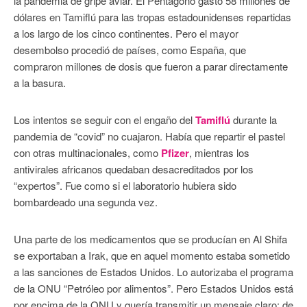
la pandemia de gripe aviar. El Pentágono gastó 58 millones de
dólares en Tamiflú para las tropas estadounidenses repartidas
a los largo de los cinco continentes. Pero el mayor
desembolso procedió de países, como España, que
compraron millones de dosis que fueron a parar directamente
a la basura.
Los intentos se seguir con el engaño del
Tamiflú
durante la
pandemia de “covid” no cuajaron. Había que repartir el pastel
con otras multinacionales, como
Pfizer
, mientras los
antivirales africanos quedaban desacreditados por los
“expertos”. Fue como si el laboratorio hubiera sido
bombardeado una segunda vez.
Una parte de los medicamentos que se producían en Al Shifa
se exportaban a Irak, que en aquel momento estaba sometido
a las sanciones de Estados Unidos. Lo autorizaba el programa
de la ONU “Petróleo por alimentos”. Pero Estados Unidos está
por encima de la ONU y quería transmitir un mensaje claro: de