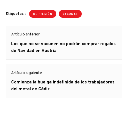
Etiquetas :
REPRESIÓN
VACUNAS
Navegación
Artículo anterior
de
Artículo
Los que no se vacunen no podrán comprar regalos
entradas
anterior
de Navidad en Austria
Artículo siguiente
Artículo
Comienza la huelga indefinida de los trabajadores
siguiente:
del metal de Cádiz