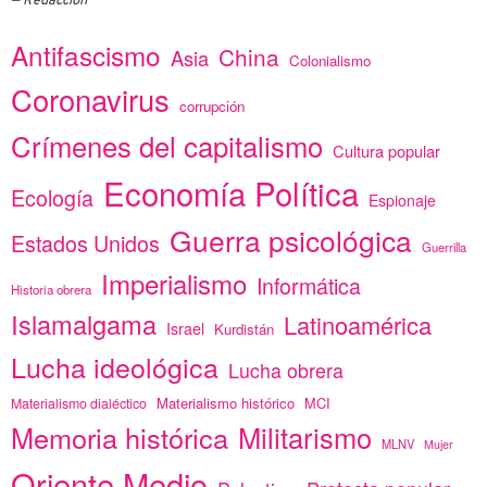
Redacción
Antifascismo
China
Asia
Colonialismo
Coronavirus
corrupción
Crímenes del capitalismo
Cultura popular
Economía Política
Ecología
Espionaje
Guerra psicológica
Estados Unidos
Guerrilla
Imperialismo
Informática
Historia obrera
Islamalgama
Latinoamérica
Israel
Kurdistán
Lucha ideológica
Lucha obrera
Materialismo histórico
MCI
Materialismo dialéctico
Memoria histórica
Militarismo
MLNV
Mujer
Oriente Medio