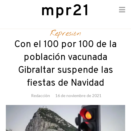
mpr21
Skip
to
Represión
content
Con el 100 por 100 de la
población vacunada
Gibraltar suspende las
fiestas de Navidad
Redacción
16 de noviembre de 2021