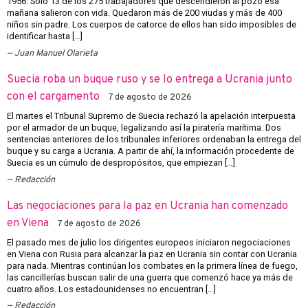
1956. Sólo 13 de los 275 trabajadores que descendieron al pozo esa
mañana salieron con vida. Quedaron más de 200 viudas y más de 400
niños sin padre. Los cuerpos de catorce de ellos han sido imposibles de
identificar hasta […]
Juan Manuel Olarieta
Suecia roba un buque ruso y se lo entrega a Ucrania junto
con el cargamento
7 de agosto de 2026
El martes el Tribunal Supremo de Suecia rechazó la apelación interpuesta
por el armador de un buque, legalizando así la piratería marítima. Dos
sentencias anteriores de los tribunales inferiores ordenaban la entrega del
buque y su carga a Ucrania. A partir de ahí, la información procedente de
Suecia es un cúmulo de despropósitos, que empiezan […]
Redacción
Las negociaciones para la paz en Ucrania han comenzado
en Viena
7 de agosto de 2026
El pasado mes de julio los dirigentes europeos iniciaron negociaciones
en Viena con Rusia para alcanzar la paz en Ucrania sin contar con Ucrania
para nada. Mientras continúan los combates en la primera línea de fuego,
las cancillerías buscan salir de una guerra que comenzó hace ya más de
cuatro años. Los estadounidenses no encuentran […]
Redacción