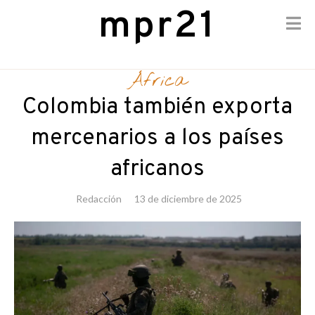
mpr21
Skip
to
África
content
Colombia también exporta
mercenarios a los países
africanos
Redacción
13 de diciembre de 2025