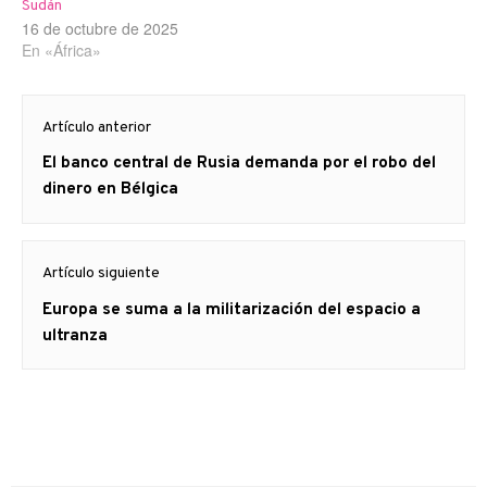
Sudán
16 de octubre de 2025
En «África»
Navegación
Artículo anterior
de
Artículo
El banco central de Rusia demanda por el robo del
entradas
anterior
dinero en Bélgica
Artículo siguiente
Artículo
Europa se suma a la militarización del espacio a
siguiente:
ultranza