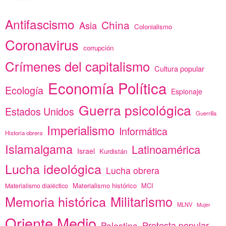
Antifascismo
China
Asia
Colonialismo
Coronavirus
corrupción
Crímenes del capitalismo
Cultura popular
Economía Política
Ecología
Espionaje
Guerra psicológica
Estados Unidos
Guerrilla
Imperialismo
Informática
Historia obrera
Islamalgama
Latinoamérica
Israel
Kurdistán
Lucha ideológica
Lucha obrera
Materialismo histórico
MCI
Materialismo dialéctico
Memoria histórica
Militarismo
MLNV
Mujer
Oriente Medio
Protesta popular
Palestina