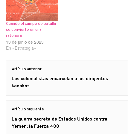
Cuando el campo de batalla
se convierte en una
ratonera
13 de junio de 2023
En «Estrategia»
Navegación
Artículo anterior
de
Artículo
Los colonialistas encarcelan a los dirigentes
entradas
anterior
kanakos
Artículo siguiente
Artículo
La guerra secreta de Estados Unidos contra
siguiente:
Yemen: la Fuerza 400