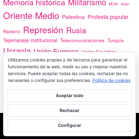
Memoria histórica
Militarismo
MLNV
Mujer
Oriente Medio
Protesta popular
Palestina
Represión
Rusia
Racismo
Tejemaneje institucional
Telecomunicaciones
Turquía
Ucrania
Unión Europea
Unión Soviética
Utilizamos cookies propias y de terceros para garantizar el
África
vacunas
Yemen
funcionamiento de la web, medir su uso y mejorar nuestros
servicios. Puede aceptar todas las cookies, rechazar las no
necesarias o configurar sus preferencias.
Política de cookies
PREGÚNTANOS
Aceptar todo
Rechazar
COPYLEFT - CÍTANOS SI USAS CONTENIDOS DE ESTA WEB
POLÍTICA DE
Configurar
COOKIES
MADE WITH
POR
WPLOOK THEMES