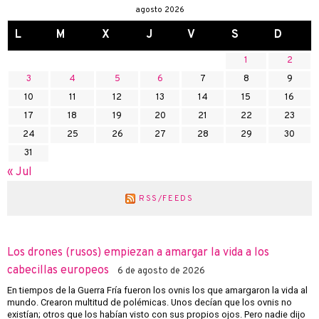
agosto 2026
L
M
X
J
V
S
D
1
2
3
4
5
6
7
8
9
10
11
12
13
14
15
16
17
18
19
20
21
22
23
24
25
26
27
28
29
30
31
« Jul
RSS/FEEDS
Los drones (rusos) empiezan a amargar la vida a los
cabecillas europeos
6 de agosto de 2026
En tiempos de la Guerra Fría fueron los ovnis los que amargaron la vida al
mundo. Crearon multitud de polémicas. Unos decían que los ovnis no
existían; otros que los habían visto con sus propios ojos. Pero nadie dijo