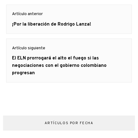
Navegación
Artículo anterior
de
Artículo
¡Por la liberación de Rodrigo Lanza!
entradas
anterior
Artículo siguiente
Artículo
El ELN prorrogará el alto el fuego si las
siguiente:
negociaciones con el gobierno colombiano
progresan
ARTÍCULOS POR FECHA