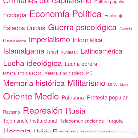
Cultura popular
Economía Política
Ecología
Espionaje
Guerra psicológica
Estados Unidos
Guerrilla
Imperialismo
Informática
Historia obrera
Islamalgama
Latinoamérica
Israel
Kurdistán
Lucha ideológica
Lucha obrera
Materialismo histórico
MCI
Materialismo dialéctico
Memoria histórica
Militarismo
MLNV
Mujer
Oriente Medio
Protesta popular
Palestina
Represión
Rusia
Racismo
Tejemaneje institucional
Telecomunicaciones
Turquía
Ucrania
Unión Europea
Unión Soviética