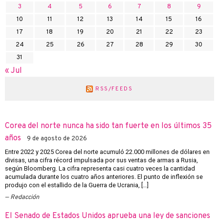
3
4
5
6
7
8
9
10
11
12
13
14
15
16
17
18
19
20
21
22
23
24
25
26
27
28
29
30
31
« Jul
RSS/FEEDS
Corea del norte nunca ha sido tan fuerte en los últimos 35
años
9 de agosto de 2026
Entre 2022 y 2025 Corea del norte acumuló 22.000 millones de dólares en
divisas, una cifra récord impulsada por sus ventas de armas a Rusia,
según Bloomberg. La cifra representa casi cuatro veces la cantidad
acumulada durante los cuatro años anteriores. El punto de inflexión se
produjo con el estallido de la Guerra de Ucrania, […]
Redacción
El Senado de Estados Unidos aprueba una ley de sanciones