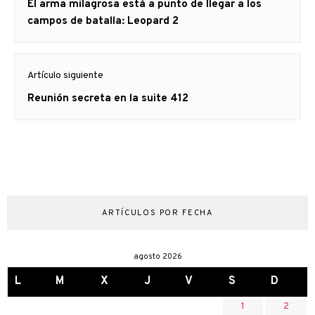
Artículo
El arma milagrosa está a punto de llegar a los
entradas
anterior
campos de batalla: Leopard 2
Artículo siguiente
Artículo
Reunión secreta en la suite 412
siguiente:
ARTÍCULOS POR FECHA
agosto 2026
L
M
X
J
V
S
D
1
2