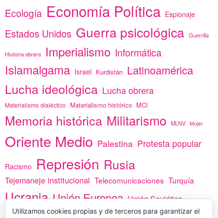
Economía Política
Ecología
Espionaje
Guerra psicológica
Estados Unidos
Guerrilla
Imperialismo
Informática
Historia obrera
Islamalgama
Latinoamérica
Israel
Kurdistán
Lucha ideológica
Lucha obrera
Materialismo histórico
MCI
Materialismo dialéctico
Memoria histórica
Militarismo
MLNV
Mujer
Oriente Medio
Protesta popular
Palestina
Represión
Rusia
Racismo
Tejemaneje institucional
Telecomunicaciones
Turquía
Ucrania
Unión Europea
Unión Soviética
Utilizamos cookies propias y de terceros para garantizar el
África
vacunas