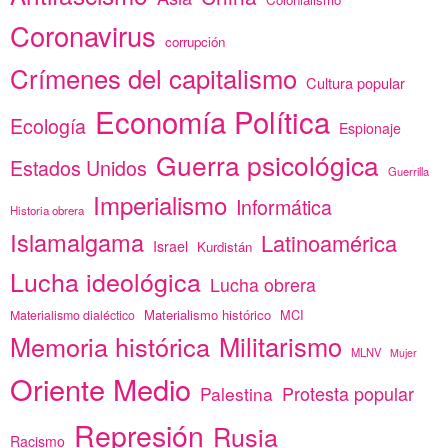
Coronavirus
corrupción
Crímenes del capitalismo
Cultura popular
Economía Política
Ecología
Espionaje
Guerra psicológica
Estados Unidos
Guerrilla
Imperialismo
Informática
Historia obrera
Islamalgama
Latinoamérica
Israel
Kurdistán
Lucha ideológica
Lucha obrera
Materialismo histórico
MCI
Materialismo dialéctico
Memoria histórica
Militarismo
MLNV
Mujer
Oriente Medio
Protesta popular
Palestina
Represión
Rusia
Racismo