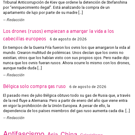
Tribunal Anticorrupción de Kiev que ordene la detención de Stefanshina
por “enriquecimiento ilegal”. Está analizando la compra de un
apartamento de lujo por parte de su madre […]
Redacción
Los drones (rusos) empiezan a amargar la vida a los
cabecillas europeos
6 de agosto de 2026
En tiempos de la Guerra Fría fueron los ovnis los que amargaron la vida al
mundo. Crearon multitud de polémicas. Unos decían que los ovnis no
existían; otros que los habían visto con sus propios ojos. Pero nadie dijo
nunca que los ovnis fueran rusos. Ahora ocurre lo mismo con los drones,
aunque nadie duda […]
Redacción
Bélgica solo compra gas ruso
6 de agosto de 2026
El pasado mes de julio Bélgica obtuvo todo su gas de Rusia que, a través
de la red fluye a Alemania. Pero a partir de enero del año que viene entra
en vigor la prohibición de la Unión Europea. A pesar de ello, la
dependencia de los países miembros del gas ruso aumenta cada dia. […]
Redacción
Antifascismo
China
Asia
Colonialismo