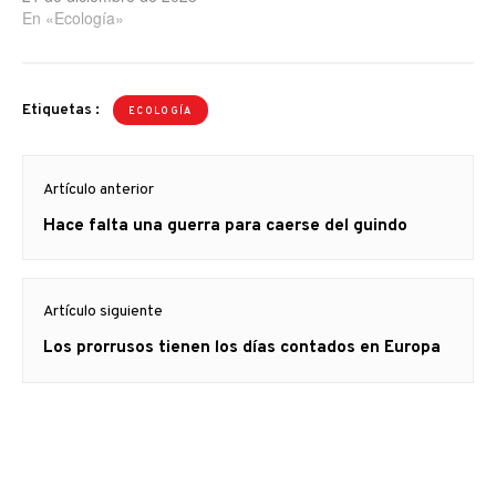
En «Ecología»
Etiquetas :
ECOLOGÍA
Navegación
Artículo anterior
de
Artículo
Hace falta una guerra para caerse del guindo
entradas
anterior
Artículo siguiente
Artículo
Los prorrusos tienen los días contados en Europa
siguiente: