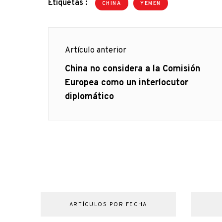
Etiquetas :
CHINA
YEMEN
Navegación
Artículo anterior
de
Artículo
China no considera a la Comisión
anterior
Europea como un interlocutor
entradas
diplomático
ARTÍCULOS POR FECHA