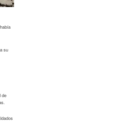
 había
 a su
l de
as.
aldados