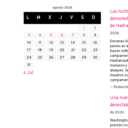
agosto 2026
Los huth
L
M
X
J
V
S
D
demoledo
de Hadr
1
2
2026
3
4
5
6
7
8
9
Decenas de
10
11
12
13
14
15
16
jueves en 
17
18
19
20
21
22
23
bases mili
campament
24
25
26
27
28
29
30
Hadramaut 
31
murieron y 
ataques. Se
« Jul
muertos su
campament
Redacci
Una nuev
desestab
de 2026
Washington
presión co