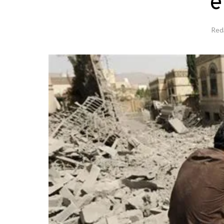
e
Red