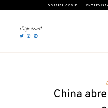
Skip
DOSSIER COVID
ENTREVIST
to
content
¡Síguenos!
China abre