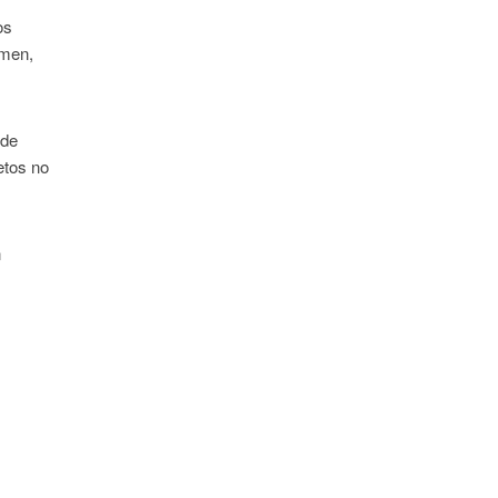
os
emen,
 de
etos no
n