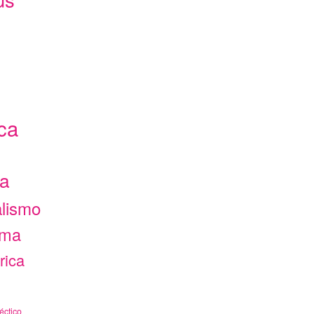
ca
ca
alismo
ama
rica
éctico