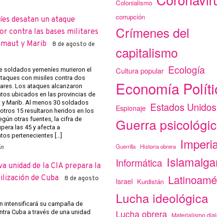
Colonialismo
corrupción
íes desatan un ataque
Crímenes del
r contra las bases militares
amaut y Marib
8 de agosto de
capitalismo
Ecología
Cultura popular
 soldados yemeníes murieron el
ataques con misiles contra dos
Economía Políti
tares. Los ataques alcanzaron
os ubicados en las provincias de
y Marib. Al menos 30 soldados
Estados Unidos
Espionaje
otros 15 resultaron heridos en los
Guerra psicológi
gún otras fuentes, la cifra de
pera las 45 y afecta a
os pertenecientes […]
Imperi
Guerrilla
Historia obrera
ón
Islamalg
Informática
a unidad de la CIA prepara la
Latinoamé
ilización de Cuba
8 de agosto
Israel
Kurdistán
Lucha ideológica
 intensificará su campaña de
Lucha obrera
ntra Cuba a través de una unidad
Materialismo dial