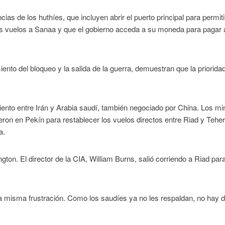
as de los huthíes, que incluyen abrir el puerto principal para permiti
los vuelos a Sanaa y que el gobierno acceda a su moneda para pagar 
ento del bloqueo y la salida de la guerra, demuestran que la priorida
nto entre Irán y Arabia saudí, también negociado por China. Los min
eron en Pekín para restablecer los vuelos directos entre Riad y Tehe
a.
on. El director de la CIA, William Burns, salió corriendo a Riad par
 misma frustración. Como los saudíes ya no les respaldan, no hay d