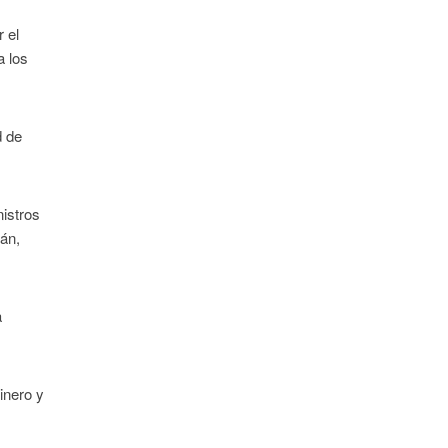
r el
a los
d de
istros
rán,
a
inero y