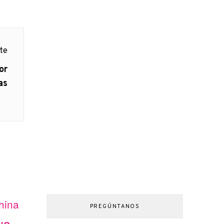
nte
or
as
hina
PREGÚNTANOS
us