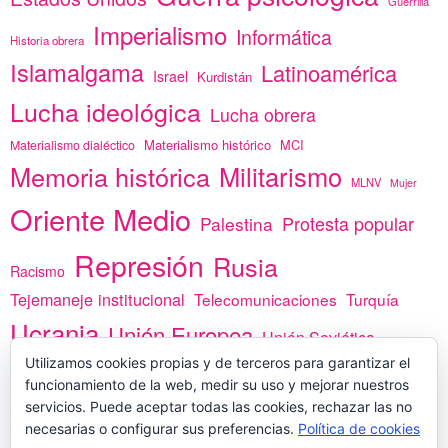
Guerrilla
Imperialismo
Informática
Historia obrera
Islamalgama
Latinoamérica
Israel
Kurdistán
Lucha ideológica
Lucha obrera
Materialismo histórico
MCI
Materialismo dialéctico
Memoria histórica
Militarismo
MLNV
Mujer
Oriente Medio
Protesta popular
Palestina
Represión
Rusia
Racismo
Tejemaneje institucional
Telecomunicaciones
Turquía
Ucrania
Unión Europea
Unión Soviética
Utilizamos cookies propias y de terceros para garantizar el
África
vacunas
Yemen
funcionamiento de la web, medir su uso y mejorar nuestros
servicios. Puede aceptar todas las cookies, rechazar las no
necesarias o configurar sus preferencias.
Política de cookies
PREGÚNTANOS