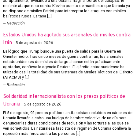
abruptamente, revelando a una Ucrania frágil al borde del colapso. El
reciente ataque ruso contra Kiev ha puesto de manifiesto que Ucrania ya
no dispone de misiles Patriot para interceptar los ataques con misiles
balísticos rusos. La tasa […]
Redacción
Estados Unidos ha agotado sus arsenales de misiles contra
Irán
5 de agosto de 2026
Es lógico que Trump busque una puerta de salida para la Guerra en
Oriente medio. Tras cinco meses de guerra contra Irán, los arsenales
estadounidenses de misiles de largo alcance están prácticamente
agotadas, confiesa la agencia Reuters. El ejército estadounidense ha
utilizado casi la totalidad de sus Sistemas de Misiles Tácticos del Ejército
(ATACMS) y […]
Redacción
Solidaridad internacionalista con los presos políticos de
Ucrania
5 de agosto de 2026
El 5 de agosto, 92 presos políticos antifascistas recluidos en cárceles de
Ucrania llevarán a cabo una huelga de hambre colectiva de un día para
denunciar las duras condiciones de reclusión y las torturas a las que se
ven sometidos. La naturaleza fascista del régimen de Ucrania conlleva la
represión más feroz contra las personas […]