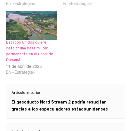
En «Estrategia»
En «Estrategia»
Estados Unidos quiere
instalar una base militar
permanente en el Canal de
Panamá
11 de abril de 2025
En «Estrategia»
Navegación
Artículo anterior
de
Artículo
El gasoducto Nord Stream 2 podría resucitar
entradas
anterior
gracias a los especuladores estadounidenses