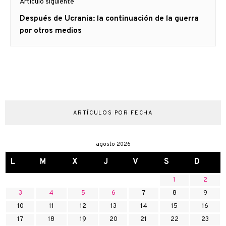
Artículo siguiente
Artículo
Después de Ucrania: la continuación de la guerra
siguiente:
por otros medios
ARTÍCULOS POR FECHA
agosto 2026
L
M
X
J
V
S
D
1
2
3
4
5
6
7
8
9
10
11
12
13
14
15
16
17
18
19
20
21
22
23