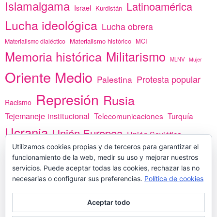
Islamalgama
Latinoamérica
Israel
Kurdistán
Lucha ideológica
Lucha obrera
Materialismo histórico
MCI
Materialismo dialéctico
Memoria histórica
Militarismo
MLNV
Mujer
Oriente Medio
Protesta popular
Palestina
Represión
Rusia
Racismo
Tejemaneje institucional
Telecomunicaciones
Turquía
Ucrania
Unión Europea
Unión Soviética
Utilizamos cookies propias y de terceros para garantizar el
África
vacunas
Yemen
funcionamiento de la web, medir su uso y mejorar nuestros
servicios. Puede aceptar todas las cookies, rechazar las no
necesarias o configurar sus preferencias.
Política de cookies
PREGÚNTANOS
Aceptar todo