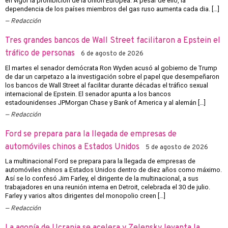
en vigor la prohibición de la Unión Europea. A pesar de ello, la
dependencia de los países miembros del gas ruso aumenta cada dia. […]
Redacción
Tres grandes bancos de Wall Street facilitaron a Epstein el
tráfico de personas
6 de agosto de 2026
El martes el senador demócrata Ron Wyden acusó al gobierno de Trump
de dar un carpetazo a la investigación sobre el papel que desempeñaron
los bancos de Wall Street al facilitar durante décadas el tráfico sexual
internacional de Epstein. El senador apunta a los bancos
estadounidenses JPMorgan Chase y Bank of America y al alemán […]
Redacción
Ford se prepara para la llegada de empresas de
automóviles chinos a Estados Unidos
5 de agosto de 2026
La multinacional Ford se prepara para la llegada de empresas de
automóviles chinos a Estados Unidos dentro de diez años como máximo.
Así se lo confesó Jim Farley, el dirigente de la multinacional, a sus
trabajadores en una reunión interna en Detroit, celebrada el 30 de julio.
Farley y varios altos dirigentes del monopolio creen […]
Redacción
La agonía de Ucrania se acelera y Zelensky levanta la