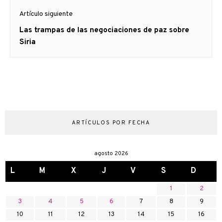
Artículo siguiente
Artículo
Las trampas de las negociaciones de paz sobre
siguiente:
Siria
ARTÍCULOS POR FECHA
agosto 2026
L
M
X
J
V
S
D
1
2
3
4
5
6
7
8
9
10
11
12
13
14
15
16