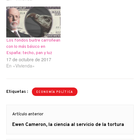
Los fondos buitre carroñean
con lo más básico en
España: techo, pan y luz
17 de octubre de 2017
En «Vivienda»
Etiquetas :
ECONOMÍA POLÍTICA
Navegación
Artículo anterior
de
Artículo
Ewen Cameron, la ciencia al servicio de la tortura
entradas
anterior