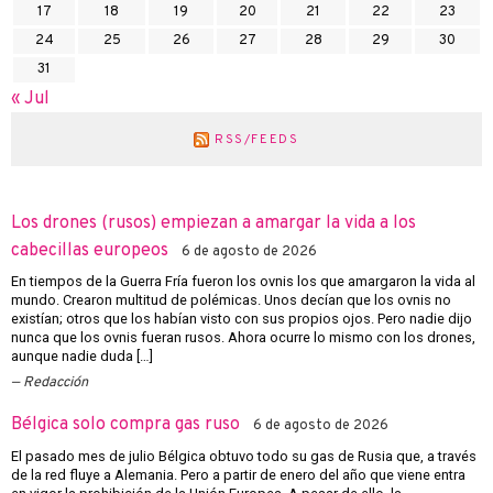
17
18
19
20
21
22
23
24
25
26
27
28
29
30
31
« Jul
RSS/FEEDS
Los drones (rusos) empiezan a amargar la vida a los
cabecillas europeos
6 de agosto de 2026
En tiempos de la Guerra Fría fueron los ovnis los que amargaron la vida al
mundo. Crearon multitud de polémicas. Unos decían que los ovnis no
existían; otros que los habían visto con sus propios ojos. Pero nadie dijo
nunca que los ovnis fueran rusos. Ahora ocurre lo mismo con los drones,
aunque nadie duda […]
Redacción
Bélgica solo compra gas ruso
6 de agosto de 2026
El pasado mes de julio Bélgica obtuvo todo su gas de Rusia que, a través
de la red fluye a Alemania. Pero a partir de enero del año que viene entra