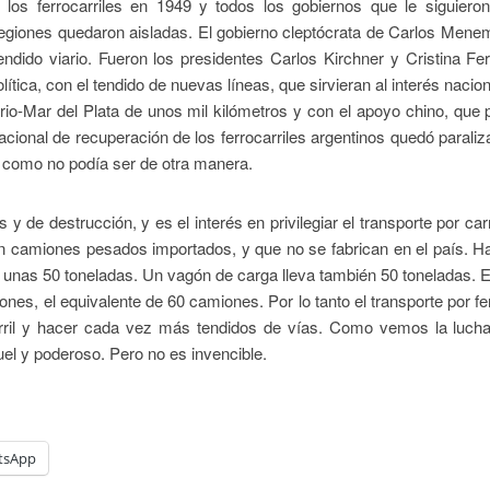
los ferrocarriles en 1949 y todos los gobiernos que le siguieron
regiones quedaron aisladas. El gobierno cleptócrata de Carlos Menem
endido viario. Fueron los presidentes Carlos Kirchner y Cristina F
ica, con el tendido de nuevas líneas, que sirvieran al interés nacion
rio-Mar del Plata de unos mil kilómetros y con el apoyo chino, que
acional de recuperación de los ferrocarriles argentinos quedó parali
, como no podía ser de otra manera.
 de destrucción, y es el interés en privilegiar el transporte por car
can camiones pesados importados, y que no se fabrican en el país.
unas 50 toneladas. Un vagón de carga lleva también 50 toneladas. E
es, el equivalente de 60 camiones. Por lo tanto el transporte por fer
rril y hacer cada vez más tendidos de vías. Como vemos la lucha
uel y poderoso. Pero no es invencible.
tsApp