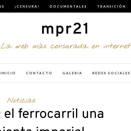
AS
¡CENSURA!
DOCUMENTALES
TRANSICIÓN
mpr21
La web más censurada en internet
INICIO
CONTACTO
GALERIA
REDES SOCIALES
Noticias
 el ferrocarril una