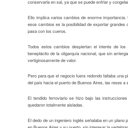
conservarla en sal, ya que se puede enfriar y congela
Ello implica varios cambios de enorme importancia. 
esos cambios es la posibilidad de exportar grandes
pasa con los cueros.
Todos estos cambios despiertan el interés de los g
beneplácito de la oligarquía nacional, que sin arri
vertiginosamente de valor.
Pero para que el negocio fuera redondo faltaba una pie
del país hacia el puerto de Buenos Aires, las reses a s
El tendido ferroviario se hizo bajo las instruccion
quedaron totalmente aisladas.
El dedo de un ingeniero inglés señalaba en un plano por
en Buenos Aires y su puerto, sin interesar la vertebrac