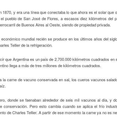
 en 1870, y era una línea que conectaba lo que ahora es el solar que 
s el pueblo de San José de Flores, a escasos diez kilómetros del 
errocarril de Buenos Aires al Oeste, siendo de propiedad privada.
to económico mundial recién se produce en los últimos años del sigl
rles Tellier de la refrigeración.
ir que Argentina es un país de 2.700.000 kilómetros cuadrados en 
entino llega a más de tres millones de kilómetros cuadrados.
ra la carne de vacuno conservada en sal, los cueros vacunos salad
aíz.
adero, donde se faenaban alrededor de seis mil vacunos al día, y 
e conservación. Pero esto cambia cuando se aplica el frío industr
vento de Charles Tellier. A partir de ese momento la carne ya no es n