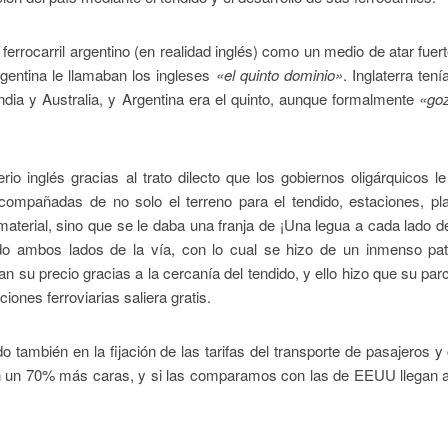
errocarril argentino (en realidad inglés) como un medio de atar fue
rgentina le llamaban los ingleses
«el quinto dominio»
. Inglaterra tení
ndia y Australia, y Argentina era el quinto, aunque formalmente
«go
erio inglés gracias al trato dilecto que los gobiernos oligárquicos l
acompañadas de no solo el terreno para el tendido, estaciones, pl
material, sino que se le daba una franja de ¡Una legua a cada lado de
do ambos lados de la vía, con lo cual se hizo de un inmenso pat
n su precio gracias a la cercanía del tendido, y ello hizo que su par
ciones ferroviarias saliera gratis.
o también en la fijación de las tarifas del transporte de pasajeros y
ran un 70% más caras, y si las comparamos con las de EEUU llegan 