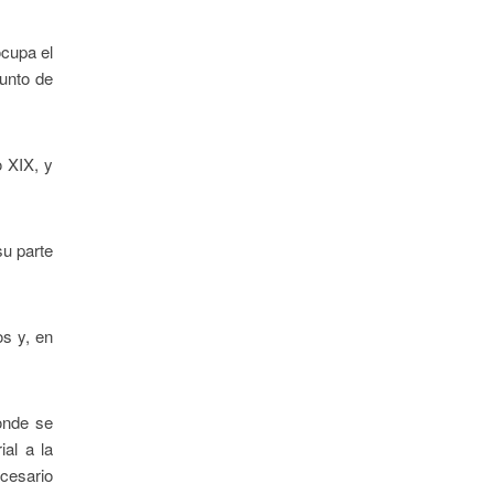
ocupa el
punto de
o XIX, y
su parte
os y, en
donde se
ial a la
ecesario