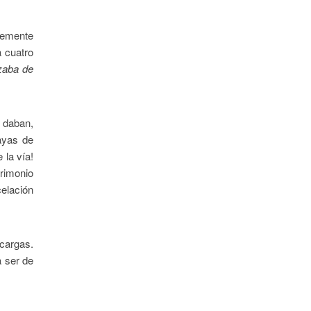
rtemente
a cuatro
zaba de
e daban,
ayas de
 la vía!
rimonio
celación
 cargas.
a ser de