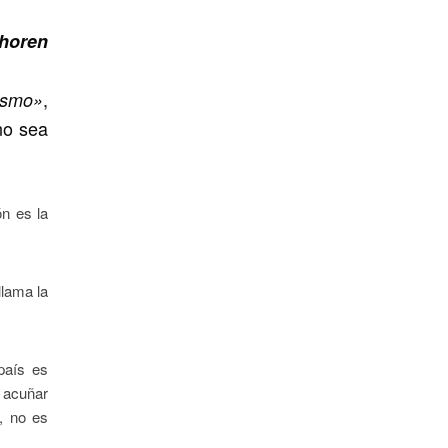
hhoren
,
lismo»
no sea
ón es la
llama la
país es
 acuñar
, no es