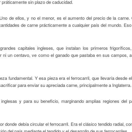
r práticamente sin plazo de caducidad.
Uno de ellos, y no el menor, es el aumento del precio de la carne.
 cantidades de carne prácticamente a cualquier país del mundo. Es
randes capitales ingleses, que instalan los primeros frigoríficos
ergar ni un centavo, ve como el ganado que pastaba en sus campos,
za fundamental. Y esa pieza era el ferrocarril, que llevaría desde el 
acrificar para enviar su apreciada carne, principalmente a Inglaterra.
es inglesas y para su beneficio, marginando amplias regiones del 
 donde debía circular el ferrocarril. Era el clásico tendido radial, co
ión del país mediante el tendido y el desarrollo de sus ferrocarriles.