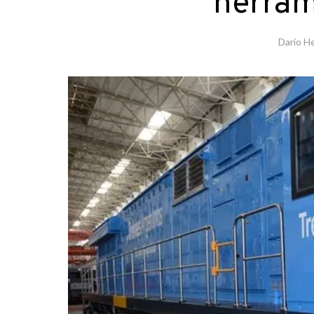
herram
Darío H