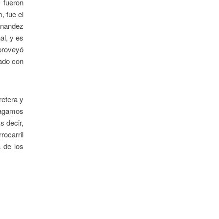
 fueron
, fue el
ernandez
al, y es
 proveyó
zado con
retera y
 Hagamos
s decir,
rocarril
 de los