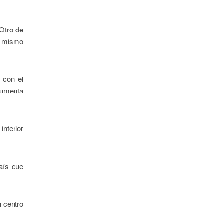
 Otro de
o mismo
, con el
 aumenta
interior
país que
n centro