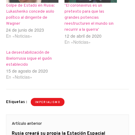
Golpe de Estado en Rusia:
‘El coronavirus es un
Lukashenko concede asilo
pretexto para que las
político al dirigente de
grandes potencias
Wagner
reestructuren el mundo sin
24 de junio de 2023
recurrir a la guerra’
En «Noticias»
12 de abril de 2020
En «Noticias»
La desestabilización de
Bielorrusia sigue el guión
establecido
15 de agosto de 2020
En «Noticias»
Etiquetas :
IMPERIALISMO
Navegación
Artículo anterior
de
Artículo
Rusia creará su propia la Estación Espacial