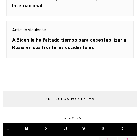
entradas
anterior
Internacional
Artículo siguiente
Artículo
A Biden le ha faltado tiempo para desestabilizar a
siguiente:
Rusia en sus fronteras occidentales
ARTÍCULOS POR FECHA
agosto 2026
L
M
X
J
V
S
D