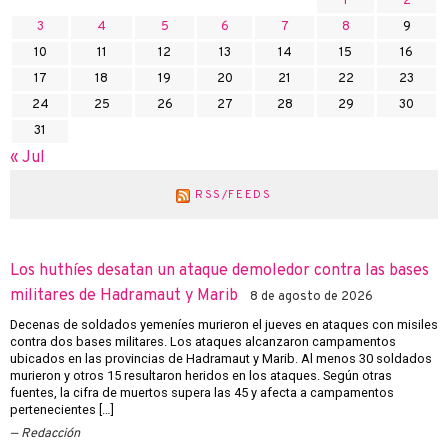
1
2
3
4
5
6
7
8
9
10
11
12
13
14
15
16
17
18
19
20
21
22
23
24
25
26
27
28
29
30
31
« Jul
RSS/FEEDS
Los huthíes desatan un ataque demoledor contra las bases
militares de Hadramaut y Marib
8 de agosto de 2026
Decenas de soldados yemeníes murieron el jueves en ataques con misiles
contra dos bases militares. Los ataques alcanzaron campamentos
ubicados en las provincias de Hadramaut y Marib. Al menos 30 soldados
murieron y otros 15 resultaron heridos en los ataques. Según otras
fuentes, la cifra de muertos supera las 45 y afecta a campamentos
pertenecientes […]
Redacción