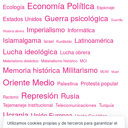
Economía Política
Ecología
Espionaje
Guerra psicológica
Estados Unidos
Guerrilla
Imperialismo
Informática
Historia obrera
Islamalgama
Latinoamérica
Israel
Kurdistán
Lucha ideológica
Lucha obrera
Materialismo histórico
MCI
Materialismo dialéctico
Memoria histórica
Militarismo
MLNV
Mujer
Oriente Medio
Protesta popular
Palestina
Represión
Rusia
Racismo
Tejemaneje institucional
Telecomunicaciones
Turquía
Ucrania
Unión Europea
Unión Soviética
África
Utilizamos cookies propias y de terceros para garantizar el
vacunas
Yemen