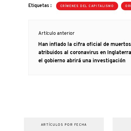
Etiquetas :
CRÍMENES DEL CAPITALISMO
OR
Navegación
Artículo anterior
de
Artículo
Han inflado la cifra oficial de muertos
anterior
atribuidos al coronavirus en Inglaterra
entradas
el gobierno abrirá una investigación
ARTÍCULOS POR FECHA