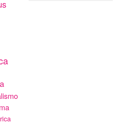
us
ca
ca
alismo
ama
rica