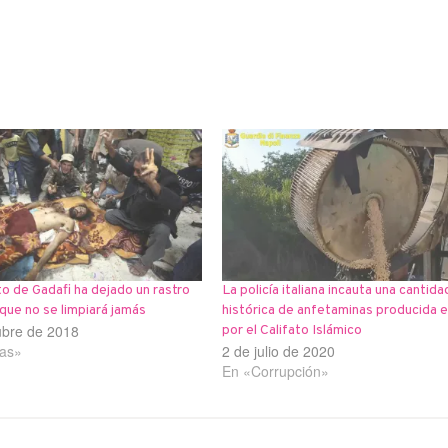
to de Gadafi ha dejado un rastro
La policía italiana incauta una cantida
que no se limpiará jamás
histórica de anfetaminas producida en
ubre de 2018
por el Califato Islámico
ias»
2 de julio de 2020
En «Corrupción»