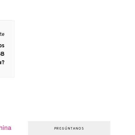
nte
os
GB
a?
hina
PREGÚNTANOS