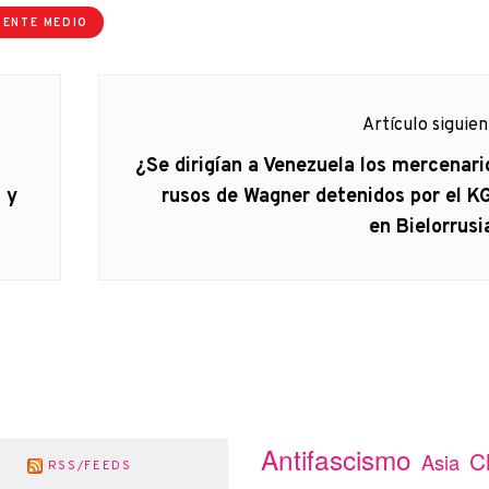
IENTE MEDIO
Artículo siguie
Artículo
¿Se dirigían a Venezuela los mercenari
siguiente:
 y
rusos de Wagner detenidos por el K
en Bielorrusi
Antifascismo
C
Asia
RSS/FEEDS