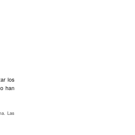
ar los
to han
ma. Las