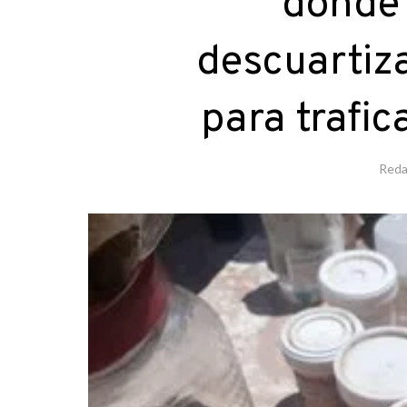
donde 
descuartiz
para trafi
Reda