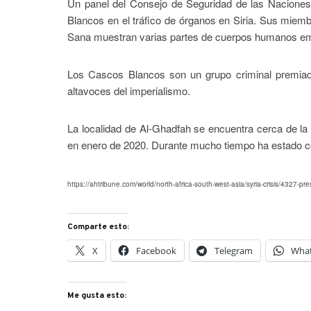
Un panel del Consejo de Seguridad de las Naciones
Blancos en el tráfico de órganos en Siria. Sus miembr
Sana muestran varias partes de cuerpos humanos em
Los Cascos Blancos son un grupo criminal premiad
altavoces del imperialismo.
La localidad de Al-Ghadfah se encuentra cerca de la c
en enero de 2020. Durante mucho tiempo ha estado cont
https://ahtribune.com/world/north-africa-south-west-asia/syria-crisis/4327-
Comparte esto:
X
Facebook
Telegram
Wha
Me gusta esto: