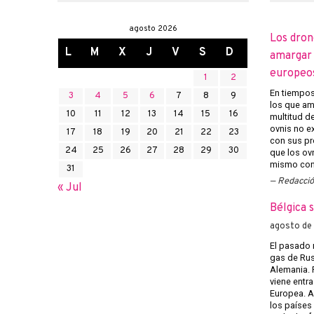
agosto 2026
Los dron
L
M
X
J
V
S
D
amargar l
europeo
1
2
En tiempos 
3
4
5
6
7
8
9
los que am
10
11
12
13
14
15
16
multitud d
ovnis no ex
17
18
19
20
21
22
23
con sus pr
24
25
26
27
28
29
30
que los ov
mismo con 
31
Redacci
« Jul
Bélgica 
agosto de
El pasado 
gas de Rusi
Alemania. 
viene entra
Europea. A
los países