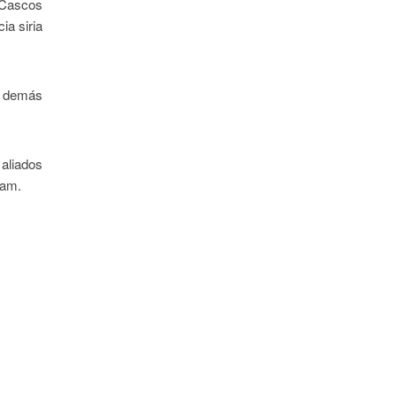
 Cascos
ia siria
y demás
 aliados
ham.