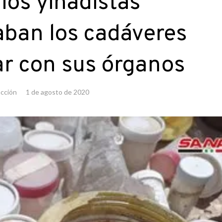
los yihadistas
aban los cadáveres
car con sus órganos
cción
1 de agosto de 2020