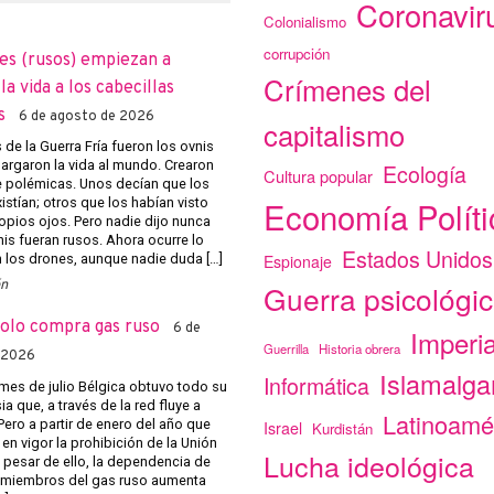
Coronavir
Colonialismo
corrupción
es (rusos) empiezan a
Crímenes del
a vida a los cabecillas
s
6 de agosto de 2026
capitalismo
de la Guerra Fría fueron los ovnis
argaron la vida al mundo. Crearon
Ecología
Cultura popular
e polémicas. Unos decían que los
Economía Políti
istían; otros que los habían visto
opios ojos. Pero nadie dijo nunca
nis fueran rusos. Ahora ocurre lo
Estados Unidos
Espionaje
los drones, aunque nadie duda […]
ón
Guerra psicológi
solo compra gas ruso
6 de
Imperi
Guerrilla
Historia obrera
 2026
Islamalg
Informática
mes de julio Bélgica obtuvo todo su
a que, a través de la red fluye a
Latinoamé
Pero a partir de enero del año que
Israel
Kurdistán
 en vigor la prohibición de la Unión
Lucha ideológica
 pesar de ello, la dependencia de
 miembros del gas ruso aumenta