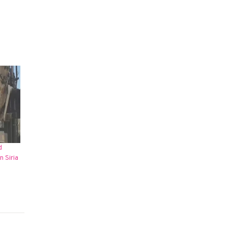
d
 Siria