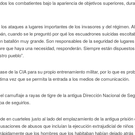
 todos los combatientes bajo la apariencia de objetivos superiores, dur
 los ataques a lugares importantes de los invasores y del régimen. A
libán, cuando se le preguntó por qué los escuadrones suicidas escolta
s un batallón muy grande. Son responsables de la seguridad de lugares
pre que haya una necesidad, responderán. Siempre están dispuestos
stro pueblo”.
base de la CIA para su propio entrenamiento militar, por lo que es pro
ltima vez que se permita la entrada a los medios de comunicación.
l camuflaje a rayas de tigre de la antigua Dirección Nacional de Se
ba de seguirlos.
e en cuarteles justo al lado del emplazamiento de la antigua prisión 
usaciones de abusos que incluían la ejecución extrajudicial de niños 
 rápidamente que los hombres que los habitaban habían dejado atrás