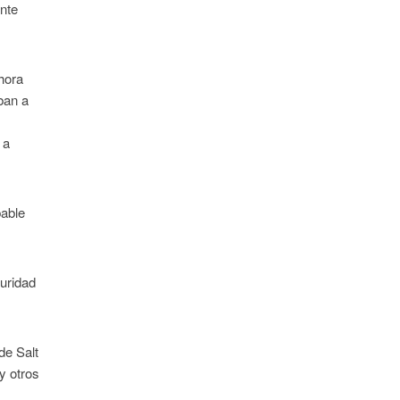
ante
hora
ban a
 a
bable
guridad
de Salt
y otros