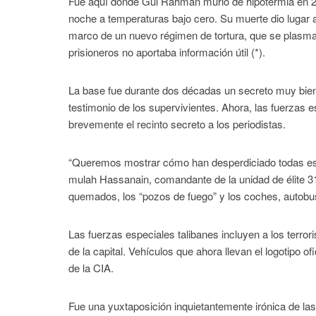
Fue aquí donde Gul Rahman murió de hipotermia en 2
noche a temperaturas bajo cero. Su muerte dio lugar a l
marco de un nuevo régimen de tortura, que se plasmar
prisioneros no aportaba información útil (*).
La base fue durante dos décadas un secreto muy bien gu
testimonio de los supervivientes. Ahora, las fuerzas e
brevemente el recinto secreto a los periodistas.
“Queremos mostrar cómo han desperdiciado todas estas
mulah Hassanain, comandante de la unidad de élite 313 
quemados, los “pozos de fuego” y los coches, autobus
Las fuerzas especiales talibanes incluyen a los terro
de la capital. Vehículos que ahora llevan el logotipo o
de la CIA.
Fue una yuxtaposición inquietantemente irónica de l