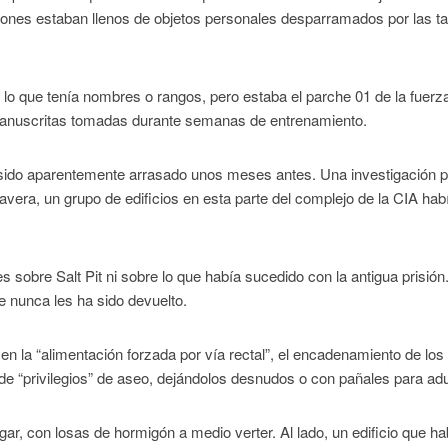
cones estaban llenos de objetos personales desparramados por las ta
 lo que tenía nombres o rangos, pero estaba el parche 01 de la fuerz
s manuscritas tomadas durante semanas de entrenamiento.
abía sido aparentemente arrasado unos meses antes. Una investigación 
avera, un grupo de edificios en esta parte del complejo de la CIA hab
es sobre Salt Pit ni sobre lo que había sucedido con la antigua prisión
 nunca les ha sido devuelto.
uyen la “alimentación forzada por vía rectal”, el encadenamiento de lo
e “privilegios” de aseo, dejándolos desnudos o con pañales para adu
ar, con losas de hormigón a medio verter. Al lado, un edificio que ha