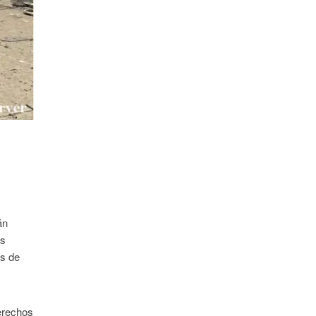
án
us
es de
derechos