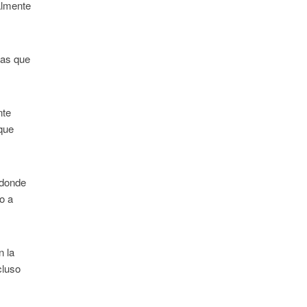
almente
las que
nte
que
 donde
o a
n la
cluso