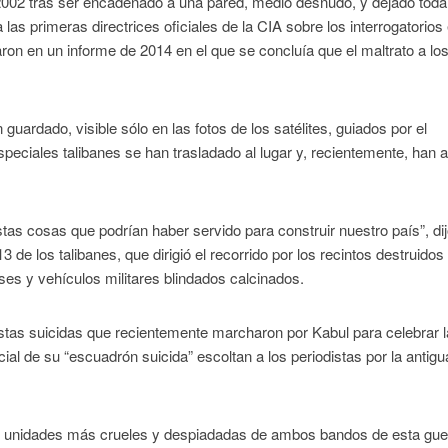
002 tras ser encadenado a una pared, medio desnudo, y dejado toda
as primeras directrices oficiales de la CIA sobre los interrogatorios 
on en un informe de 2014 en el que se concluía que el maltrato a lo
ardado, visible sólo en las fotos de los satélites, guiados por el
speciales talibanes se han trasladado al lugar y, recientemente, han a
 cosas que podrían haber servido para construir nuestro país”, dij
de los talibanes, que dirigió el recorrido por los recintos destruidos
es y vehículos militares blindados calcinados.
ristas suicidas que recientemente marcharon por Kabul para celebrar 
ficial de su “escuadrón suicida” escoltan a los periodistas por la antig
as unidades más crueles y despiadadas de ambos bandos de esta gue