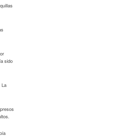
quillas
as
por
ía sido
. La
s presos
ltos.
bía