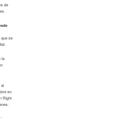
es de
les.
esde
, que se
tal.
 la
an
 al
mbre en
n Right
ianes.