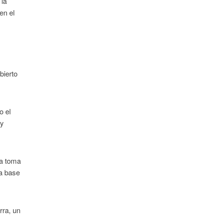
 la
en el
s
bierto
o el
 y
la toma
ua base
rra, un