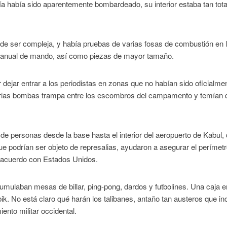
ogía había sido aparentemente bombardeado, su interior estaba tan tot
 de ser compleja, y había pruebas de varias fosas de combustión en 
 manual de mando, así como piezas de mayor tamaño.
 dejar entrar a los periodistas en zonas que no habían sido oficialme
rias bombas trampa entre los escombros del campamento y temían 
 de personas desde la base hasta el interior del aeropuerto de Kabul,
e podrían ser objeto de represalias, ayudaron a asegurar el perímetr
n acuerdo con Estados Unidos.
cumulaban mesas de billar, ping-pong, dardos y futbolines. Una caja e
k. No está claro qué harán los talibanes, antaño tan austeros que in
iento militar occidental.