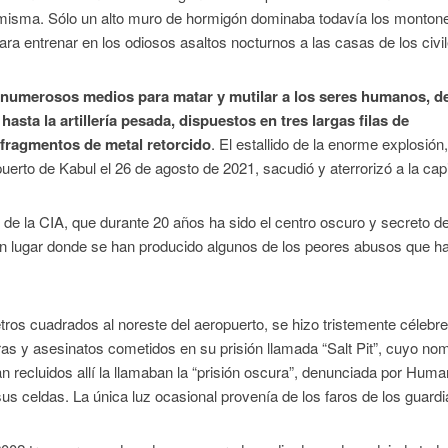
misma. Sólo un alto muro de hormigón dominaba todavía los monton
para entrenar en los odiosos asaltos nocturnos a las casas de los civi
numerosos medios para matar y mutilar a los seres humanos, d
asta la artillería pesada, dispuestos en tres largas filas de
 fragmentos de metal retorcido
. El estallido de la enorme explosión
erto de Kabul el 26 de agosto de 2021, sacudió y aterrorizó a la capi
 de la CIA, que durante 20 años ha sido el centro oscuro y secreto de
, un lugar donde se han producido algunos de los peores abusos que h
tros cuadrados al noreste del aeropuerto, se hizo tristemente célebre
ras y asesinatos cometidos en su prisión llamada “Salt Pit”, cuyo no
 recluidos allí la llamaban la “prisión oscura”, denunciada por Huma
s celdas. La única luz ocasional provenía de los faros de los guard