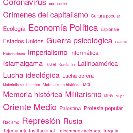
Coronavirus
corrupción
Crímenes del capitalismo
Cultura popular
Economía Política
Ecología
Espionaje
Guerra psicológica
Estados Unidos
Guerrilla
Imperialismo
Informática
Historia obrera
Islamalgama
Latinoamérica
Israel
Kurdistán
Lucha ideológica
Lucha obrera
Materialismo histórico
MCI
Materialismo dialéctico
Memoria histórica
Militarismo
MLNV
Mujer
Oriente Medio
Protesta popular
Palestina
Represión
Rusia
Racismo
Tejemaneje institucional
Telecomunicaciones
Turquía