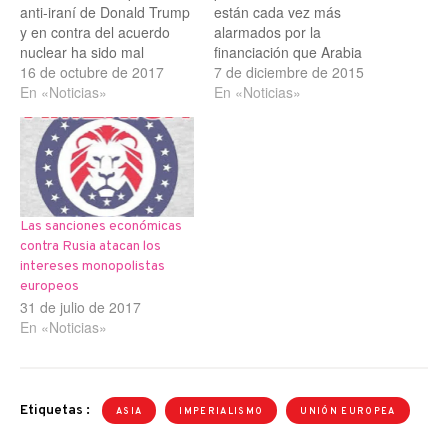
anti-iraní de Donald Trump
están cada vez más
y en contra del acuerdo
alarmados por la
nuclear ha sido mal
financiación que Arabia
recibida en Alemania. El
16 de octubre de 2017
saudí presta de manera
7 de diciembre de 2015
ministro de Asuntos
En «Noticias»
selectiva a las mezquitas
En «Noticias»
Exteriores alemán, Sigmar
salafistas, frente a aquellas
Gabriel, fue explícito
otras que difunden otro
cuando dijo que Europa se
tipo de mensajes.A la
aproximaría a Rusia y
cabeza de la
China si Estados Unidos
socialdemocracia, Sigmar
cancelaba el acuerdo
Gabriel, el vicecanciller, ha
Las sanciones económicas
nuclear…
alzado la voz tras la
contra Rusia atacan los
publicación…
intereses monopolistas
europeos
31 de julio de 2017
En «Noticias»
Etiquetas :
ASIA
IMPERIALISMO
UNIÓN EUROPEA