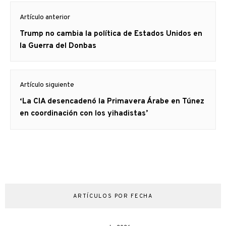
Navegación
Artículo anterior
de
Artículo
Trump no cambia la política de Estados Unidos en
entradas
anterior
la Guerra del Donbas
Artículo siguiente
Artículo
‘La CIA desencadenó la Primavera Árabe en Túnez
siguiente:
en coordinación con los yihadistas’
ARTÍCULOS POR FECHA