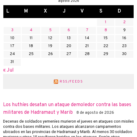
agosto 2026
L
M
X
J
V
S
D
1
2
3
4
5
6
7
8
9
10
11
12
13
14
15
16
17
18
19
20
21
22
23
24
25
26
27
28
29
30
31
« Jul
RSS/FEEDS
Los huthíes desatan un ataque demoledor contra las bases
militares de Hadramaut y Marib
8 de agosto de 2026
Decenas de soldados yemeníes murieron el jueves en ataques con misiles
contra dos bases militares. Los ataques alcanzaron campamentos
ubicados en las provincias de Hadramaut y Marib. Al menos 30 soldados
murieron y otros 15 resultaron heridos en los ataques. Según otras