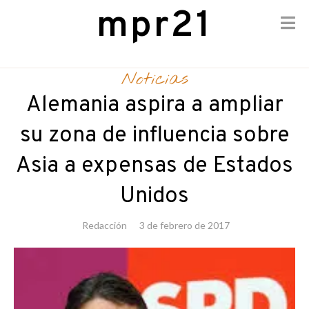
mpr21
Skip
to
Noticias
content
Alemania aspira a ampliar
su zona de influencia sobre
Asia a expensas de Estados
Unidos
Redacción
3 de febrero de 2017