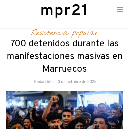
mpr21
Skip
to
Resistencia popular
content
700 detenidos durante las
manifestaciones masivas en
Marruecos
Redacción
3 de octubre de 2025