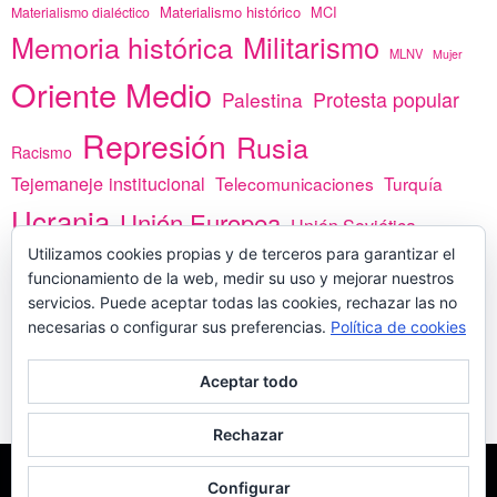
Materialismo histórico
MCI
Materialismo dialéctico
Memoria histórica
Militarismo
MLNV
Mujer
Oriente Medio
Protesta popular
Palestina
Represión
Rusia
Racismo
Tejemaneje institucional
Telecomunicaciones
Turquía
Ucrania
Unión Europea
Unión Soviética
Utilizamos cookies propias y de terceros para garantizar el
África
vacunas
Yemen
funcionamiento de la web, medir su uso y mejorar nuestros
servicios. Puede aceptar todas las cookies, rechazar las no
necesarias o configurar sus preferencias.
Política de cookies
PREGÚNTANOS
Aceptar todo
Rechazar
COPYLEFT - CÍTANOS SI USAS CONTENIDOS DE ESTA WEB
POLÍTICA DE
Configurar
COOKIES