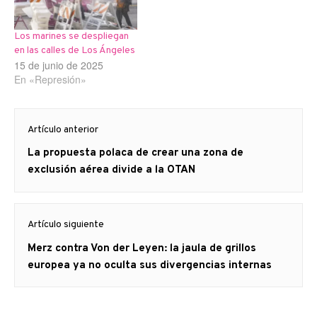
Los marines se despliegan
en las calles de Los Ángeles
15 de junio de 2025
En «Represión»
Navegación
Artículo anterior
de
Artículo
La propuesta polaca de crear una zona de
entradas
anterior
exclusión aérea divide a la OTAN
Artículo siguiente
Artículo
Merz contra Von der Leyen: la jaula de grillos
siguiente:
europea ya no oculta sus divergencias internas