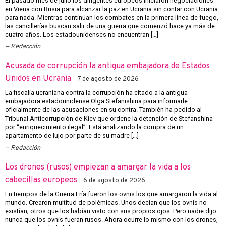
El pasado mes de julio los dirigentes europeos iniciaron negociaciones
en Viena con Rusia para alcanzar la paz en Ucrania sin contar con Ucrania
para nada. Mientras continúan los combates en la primera línea de fuego,
las cancillerías buscan salir de una guerra que comenzó hace ya más de
cuatro años. Los estadounidenses no encuentran […]
Redacción
Acusada de corrupción la antigua embajadora de Estados
Unidos en Ucrania
7 de agosto de 2026
La fiscalía ucraniana contra la corrupción ha citado a la antigua
embajadora estadounidense Olga Stefanishina para informarle
oficialmente de las acusaciones en su contra. También ha pedido al
Tribunal Anticorrupción de Kiev que ordene la detención de Stefanshina
por “enriquecimiento ilegal”. Está analizando la compra de un
apartamento de lujo por parte de su madre […]
Redacción
Los drones (rusos) empiezan a amargar la vida a los
cabecillas europeos
6 de agosto de 2026
En tiempos de la Guerra Fría fueron los ovnis los que amargaron la vida al
mundo. Crearon multitud de polémicas. Unos decían que los ovnis no
existían; otros que los habían visto con sus propios ojos. Pero nadie dijo
nunca que los ovnis fueran rusos. Ahora ocurre lo mismo con los drones,