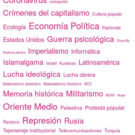
corrupción
Crímenes del capitalismo
Cultura popular
Economía Política
Ecología
Espionaje
Guerra psicológica
Estados Unidos
Guerrilla
Imperialismo
Informática
Historia obrera
Islamalgama
Latinoamérica
Israel
Kurdistán
Lucha ideológica
Lucha obrera
Materialismo histórico
MCI
Materialismo dialéctico
Memoria histórica
Militarismo
MLNV
Mujer
Oriente Medio
Protesta popular
Palestina
Represión
Rusia
Racismo
Tejemaneje institucional
Telecomunicaciones
Turquía