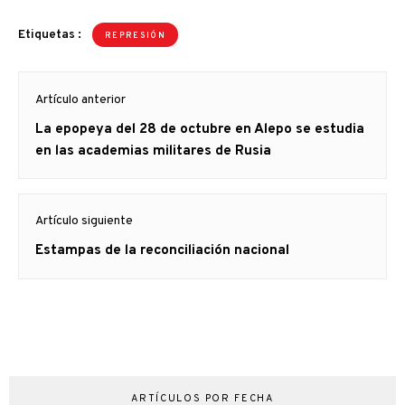
Etiquetas :
REPRESIÓN
Navegación
Artículo anterior
de
Artículo
La epopeya del 28 de octubre en Alepo se estudia
entradas
anterior
en las academias militares de Rusia
Artículo siguiente
Artículo
Estampas de la reconciliación nacional
siguiente:
ARTÍCULOS POR FECHA