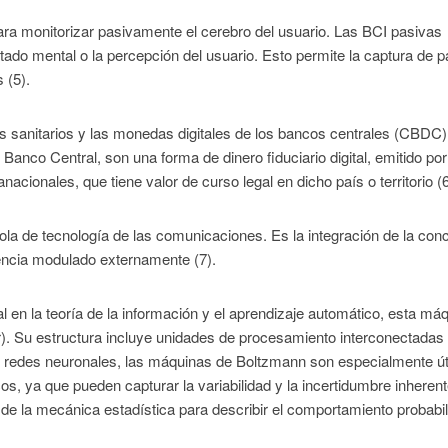
a monitorizar pasivamente el cerebro del usuario. Las BCI pasivas
stado mental o la percepción del usuario. Esto permite la captura de 
 (5).
tes sanitarios y las monedas digitales de los bancos centrales (CBDC)
anco Central, son una forma de dinero fiduciario digital, emitido por
cionales, que tiene valor de curso legal en dicho país o territorio (6
la de tecnología de las comunicaciones. Es la integración de la con
encia modulado externamente (7).
n la teoría de la información y el aprendizaje automático, esta má
ar). Su estructura incluye unidades de procesamiento interconectadas
as redes neuronales, las máquinas de Boltzmann son especialmente út
s, ya que pueden capturar la variabilidad y la incertidumbre inheren
de la mecánica estadística para describir el comportamiento probabil