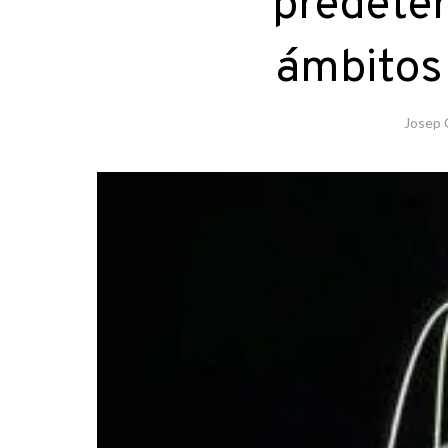
predeter
ámbitos 
Josep 