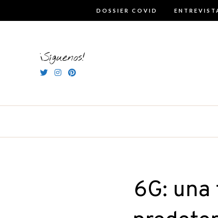
Skip
DOSSIER COVID
ENTREVIST
to
content
¡Síguenos!
6G: una 