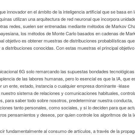
 innovador en el ámbito de la inteligencia artificial que se basa en 
uinas utilizan una arquitectura de red neuronal que incorpora unidad
 otras redes, suelen ser entrenadas mediante métodos de Markov Ch
 bayesiana, los métodos de Monte Carlo basados en cadenas de Mar
l objetivo es obtener muestras de distribuciones probabilísticas que
 distribuciones conocidas. Con estas muestras el principal objetivo
nicacional 6G solo remarcando las supuestas bondades tecnológicas
lencia de las labores humanas, pero lo esencial es que la IA, que es
r un ente, estado, instancia o cualquier empresa dominante -léase
n nuestro sistema de relaciones y comunicaciones habituales, contro
es, para saber todo sobre nosotros, predeterminar nuestra conducta,
iones tanto personales, como sociales, y si lo deciden para que ac
ros pensamientos y deseos, por quien controle los algoritmos de la I
ducir fundamentalmente al consumo de artículos, a través de la propa