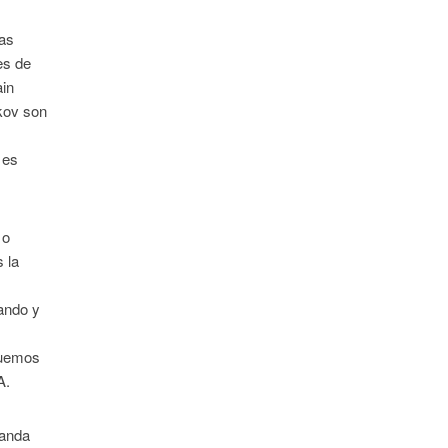
las
es de
ain
kov son
 es
 o
 la
lando y
tuemos
A.
ganda