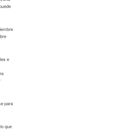
 puede
ciembre
obre
les e
ra
r
se para
 lo que