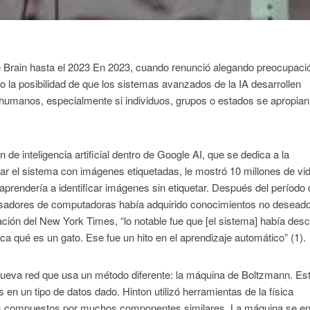
le Brain hasta el 2023 En 2023, cuando renunció alegando preocupaci
do la posibilidad de que los sistemas avanzados de la IA desarrollen
s humanos, especialmente si individuos, grupos o estados se apropian
de inteligencia artificial dentro de Google AI, que se dedica a la
ntar el sistema con imágenes etiquetadas, le mostró 10 millones de vi
rendería a identificar imágenes sin etiquetar. Después del período
esadores de computadoras había adquirido conocimientos no desead
ación del New York Times, “lo notable fue que [el sistema] había desc
ca qué es un gato. Ese fue un hito en el aprendizaje automático” (1).
 nueva red que usa un método diferente: la máquina de Boltzmann. Es
en un tipo de datos dado. Hinton utilizó herramientas de la física
temas compuestos por muchos componentes similares. La máquina se e