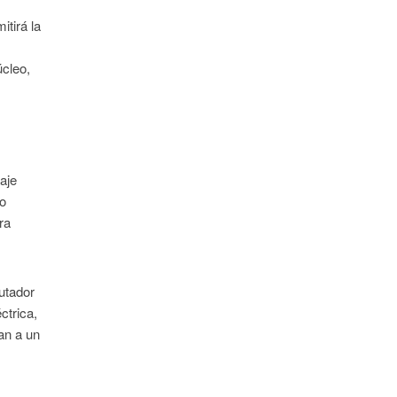
itirá la
úcleo,
aje
to
ra
utador
ctrica,
an a un