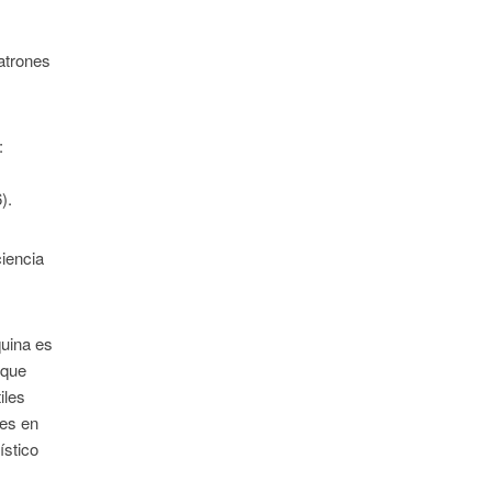
patrones
:
).
ciencia
quina es
 que
iles
tes en
ístico