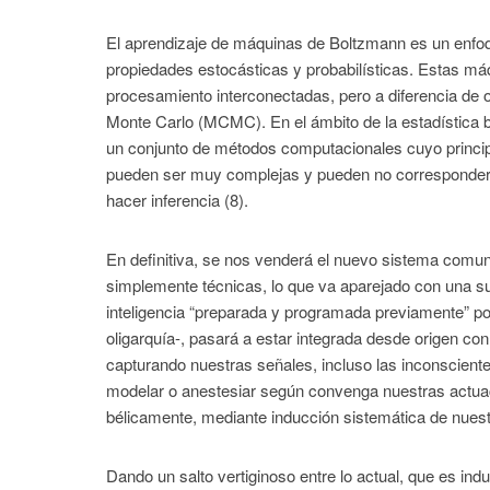
El aprendizaje de máquinas de Boltzmann es un enfoque
propiedades estocásticas y probabilísticas. Estas máq
procesamiento interconectadas, pero a diferencia de
Monte Carlo (MCMC). En el ámbito de la estadística
un conjunto de métodos computacionales cuyo principa
pueden ser muy complejas y pueden no corresponder a
hacer inferencia (8).
En definitiva, se nos venderá el nuevo sistema comu
simplemente técnicas, lo que va aparejado con una sup
inteligencia “preparada y programada previamente” po
oligarquía-, pasará a estar integrada desde origen co
capturando nuestras señales, incluso las inconscient
modelar o anestesiar según convenga nuestras actuac
bélicamente, mediante inducción sistemática de nuest
Dando un salto vertiginoso entre lo actual, que es in