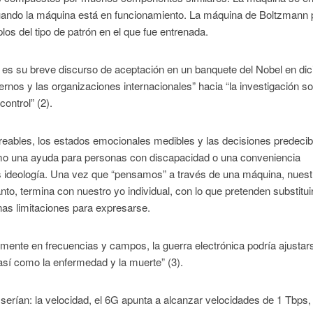
uando la máquina está en funcionamiento. La máquina de Boltzmann
os del tipo de patrón en el que fue entrenada.
 es su breve discurso de aceptación en un banquete del Nobel en di
ernos y las organizaciones internacionales” hacia “la investigación s
ontrol” (2).
treables, los estados emocionales medibles y las decisiones predecib
omo una ayuda para personas con discapacidad o una conveniencia
 es ideología. Una vez que “pensamos” a través de una máquina, nuest
anto, termina con nuestro yo individual, con lo que pretenden substitui
nas limitaciones para expresarse.
nte en frecuencias y campos, la guerra electrónica podría ajustar
así como la enfermedad y la muerte” (3).
 serían: la velocidad, el 6G apunta a alcanzar velocidades de 1 Tbps,