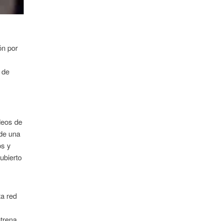
ón por
 de
deos de
 de una
os y
ubierto
ta red
ntrena