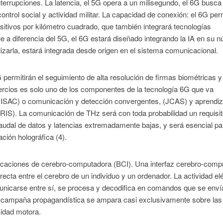
terrupciones. La latencia, el 5G opera a un milisegundo, el 6G busca
trol social y actividad militar. La capacidad de conexión: el 6G perm
itivos por kilómetro cuadrado, que también integrará tecnologías
 que a diferencia del 5G, el 6G estará diseñado integrando la IA en su n
lizarla, estará integrada desde origen en el sistema comunicacional.
permitirán el seguimiento de alta resolución de firmas biométricas y
ercios es solo uno de los componentes de la tecnología 6G que va
ISAC) o comunicación y detección convergentes, (JCAS) y aprendiz
 (RIS). La comunicación de THz será con toda probabilidad un requisi
audal de datos y latencias extremadamente bajas, y será esencial pa
ión holográfica (4).
licaciones de cerebro-computadora (BCI). Una interfaz cerebro-comp
cta entre el cerebro de un individuo y un ordenador. La actividad elé
nicarse entre sí, se procesa y decodifica en comandos que se enví
La campaña propagandística se ampara casi exclusivamente sobre las
idad motora.