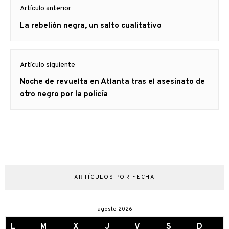
Artículo anterior
de
Artículo
La rebelión negra, un salto cualitativo
entradas
anterior
Artículo siguiente
Artículo
Noche de revuelta en Atlanta tras el asesinato de
siguiente:
otro negro por la policía
ARTÍCULOS POR FECHA
agosto 2026
L
M
X
J
V
S
D