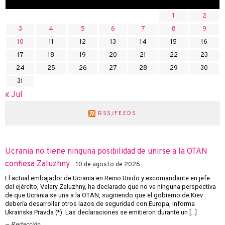
1
2
3
4
5
6
7
8
9
10
11
12
13
14
15
16
17
18
19
20
21
22
23
24
25
26
27
28
29
30
31
« Jul
RSS/FEEDS
Ucrania no tiene ninguna posibilidad de unirse a la OTAN
confiesa Zaluzhny
10 de agosto de 2026
El actual embajador de Ucrania en Reino Unido y excomandante en jefe
del ejército, Valery Zaluzhny, ha declarado que no ve ninguna perspectiva
de que Ucrania se una a la OTAN, sugiriendo que el gobierno de Kiev
debería desarrollar otros lazos de seguridad con Europa, informa
Ukrainska Pravda (*). Las declaraciones se emitieron durante un […]
Redacción