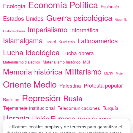
Economía Política
Ecología
Espionaje
Guerra psicológica
Estados Unidos
Guerrilla
Imperialismo
Informática
Historia obrera
Islamalgama
Latinoamérica
Israel
Kurdistán
Lucha ideológica
Lucha obrera
Materialismo histórico
MCI
Materialismo dialéctico
Memoria histórica
Militarismo
MLNV
Mujer
Oriente Medio
Protesta popular
Palestina
Represión
Rusia
Racismo
Tejemaneje institucional
Telecomunicaciones
Turquía
Ucrania
Unión Europea
Unión Soviética
Utilizamos cookies propias y de terceros para garantizar el
África
vacunas
Yemen