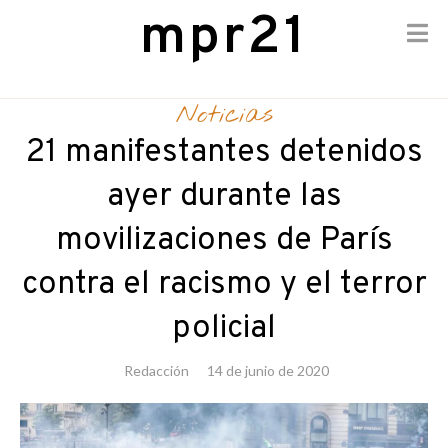
mpr21
Skip
to
Noticias
content
21 manifestantes detenidos
ayer durante las
movilizaciones de París
contra el racismo y el terror
policial
Redacción
14 de junio de 2020