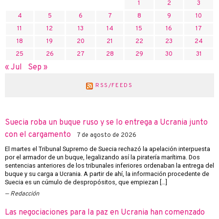
1
2
3
4
5
6
7
8
9
10
11
12
13
14
15
16
17
18
19
20
21
22
23
24
25
26
27
28
29
30
31
« Jul
Sep »
RSS/FEEDS
Suecia roba un buque ruso y se lo entrega a Ucrania junto
con el cargamento
7 de agosto de 2026
El martes el Tribunal Supremo de Suecia rechazó la apelación interpuesta
por el armador de un buque, legalizando así la piratería marítima. Dos
sentencias anteriores de los tribunales inferiores ordenaban la entrega del
buque y su carga a Ucrania. A partir de ahí, la información procedente de
Suecia es un cúmulo de despropósitos, que empiezan […]
Redacción
Las negociaciones para la paz en Ucrania han comenzado