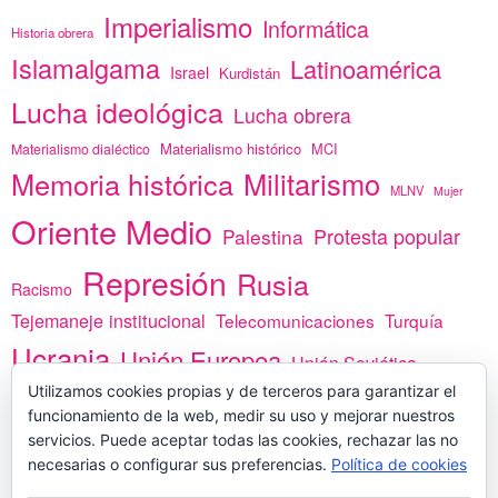
Imperialismo
Informática
Historia obrera
Islamalgama
Latinoamérica
Israel
Kurdistán
Lucha ideológica
Lucha obrera
Materialismo histórico
MCI
Materialismo dialéctico
Memoria histórica
Militarismo
MLNV
Mujer
Oriente Medio
Protesta popular
Palestina
Represión
Rusia
Racismo
Tejemaneje institucional
Telecomunicaciones
Turquía
Ucrania
Unión Europea
Unión Soviética
África
Utilizamos cookies propias y de terceros para garantizar el
vacunas
Yemen
funcionamiento de la web, medir su uso y mejorar nuestros
servicios. Puede aceptar todas las cookies, rechazar las no
necesarias o configurar sus preferencias.
Política de cookies
PREGÚNTANOS