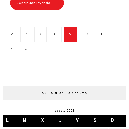
→
Continuar leyendo
«
‹
7
8
9
10
11
›
»
ARTÍCULOS POR FECHA
agosto 2025
L
M
X
J
V
S
D