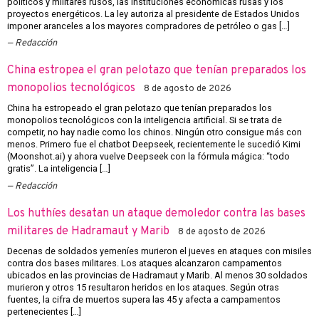
políticos y militares rusos, las instituciones económicas rusas y los
proyectos energéticos. La ley autoriza al presidente de Estados Unidos
imponer aranceles a los mayores compradores de petróleo o gas […]
Redacción
China estropea el gran pelotazo que tenían preparados los
monopolios tecnológicos
8 de agosto de 2026
China ha estropeado el gran pelotazo que tenían preparados los
monopolios tecnológicos con la inteligencia artificial. Si se trata de
competir, no hay nadie como los chinos. Ningún otro consigue más con
menos. Primero fue el chatbot Deepseek, recientemente le sucedió Kimi
(Moonshot.ai) y ahora vuelve Deepseek con la fórmula mágica: “todo
gratis”. La inteligencia […]
Redacción
Los huthíes desatan un ataque demoledor contra las bases
militares de Hadramaut y Marib
8 de agosto de 2026
Decenas de soldados yemeníes murieron el jueves en ataques con misiles
contra dos bases militares. Los ataques alcanzaron campamentos
ubicados en las provincias de Hadramaut y Marib. Al menos 30 soldados
murieron y otros 15 resultaron heridos en los ataques. Según otras
fuentes, la cifra de muertos supera las 45 y afecta a campamentos
pertenecientes […]