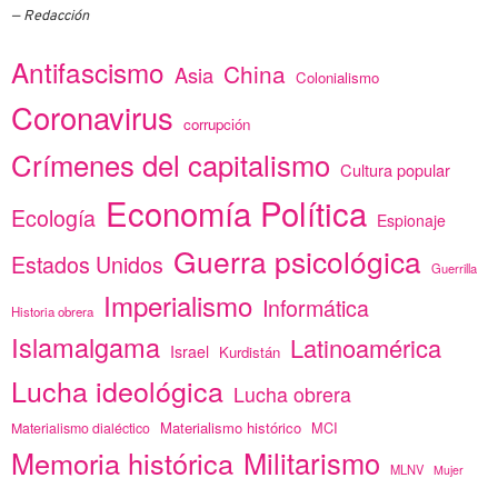
Redacción
Antifascismo
China
Asia
Colonialismo
Coronavirus
corrupción
Crímenes del capitalismo
Cultura popular
Economía Política
Ecología
Espionaje
Guerra psicológica
Estados Unidos
Guerrilla
Imperialismo
Informática
Historia obrera
Islamalgama
Latinoamérica
Israel
Kurdistán
Lucha ideológica
Lucha obrera
Materialismo histórico
MCI
Materialismo dialéctico
Memoria histórica
Militarismo
MLNV
Mujer