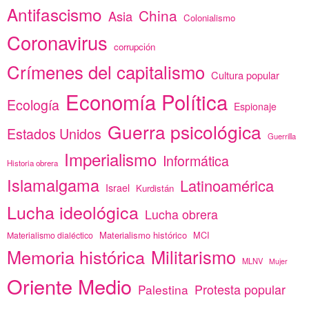
Antifascismo
China
Asia
Colonialismo
Coronavirus
corrupción
Crímenes del capitalismo
Cultura popular
Economía Política
Ecología
Espionaje
Guerra psicológica
Estados Unidos
Guerrilla
Imperialismo
Informática
Historia obrera
Islamalgama
Latinoamérica
Israel
Kurdistán
Lucha ideológica
Lucha obrera
Materialismo histórico
MCI
Materialismo dialéctico
Memoria histórica
Militarismo
MLNV
Mujer
Oriente Medio
Protesta popular
Palestina