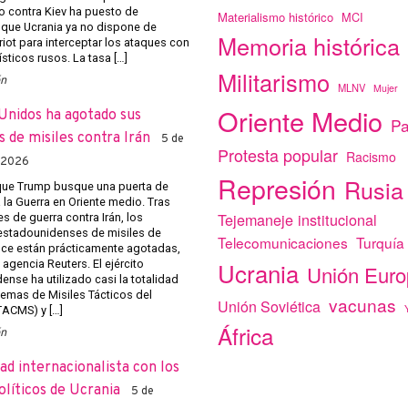
o contra Kiev ha puesto de
Materialismo histórico
MCI
 que Ucrania ya no dispone de
Memoria histórica
riot para interceptar los ataques con
ísticos rusos. La tasa […]
Militarismo
ón
MLNV
Mujer
Oriente Medio
Unidos ha agotado sus
Pa
s de misiles contra Irán
5 de
Protesta popular
Racismo
 2026
Represión
Rusia
que Trump busque una puerta de
 la Guerra en Oriente medio. Tras
Tejemaneje institucional
s de guerra contra Irán, los
estadounidenses de misiles de
Telecomunicaciones
Turquía
nce están prácticamente agotadas,
Ucrania
 agencia Reuters. El ejército
Unión Eur
nse ha utilizado casi la totalidad
temas de Misiles Tácticos del
vacunas
Unión Soviética
TACMS) y […]
África
ón
ad internacionalista con los
olíticos de Ucrania
5 de