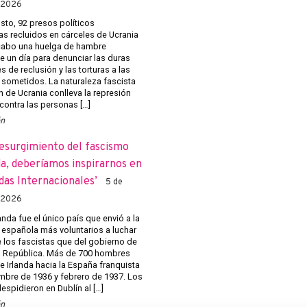
 2026
sto, 92 presos políticos
as recluidos en cárceles de Ucrania
 cabo una huelga de hambre
e un día para denunciar las duras
 de reclusión y las torturas a las
 sometidos. La naturaleza fascista
n de Ucrania conlleva la represión
contra las personas […]
ón
resurgimiento del fascismo
da, deberíamos inspirarnos en
adas Internacionales’
5 de
 2026
anda fue el único país que envió a la
l española más voluntarios a luchar
e los fascistas que del gobierno de
 República. Más de 700 hombres
e Irlanda hacia la España franquista
embre de 1936 y febrero de 1937. Los
espidieron en Dublín al […]
ón