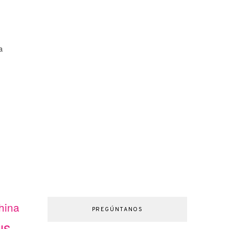
a
hina
PREGÚNTANOS
us