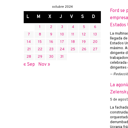
octubre 2024
Ford se 
L
M
X
J
V
S
D
empresas
Estados 
1
2
3
4
5
6
La multina
7
8
9
10
11
12
13
llegada de
14
15
16
17
18
19
20
Estados U
máximo. Así
21
22
23
24
25
26
27
dirigente d
28
29
30
31
trabajadore
celebrada e
« Sep
Nov »
dirigentes
Redacci
La agoní
Zelensky
5 de agos
La fachada
construida
orquestada
derrumbado
Ucrania frá