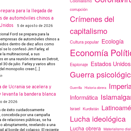
Colonialismo
corrupción
prepara para la llegada de
Crímenes del
 de automóviles chinos a
Unidos
5 de agosto de 2026
capitalismo
cional Ford se prepara para la
 empresas de automóviles chinos a
Ecología
Cultura popular
nidos dentro de diez años como
Economía Políti
 se lo confesó Jim Farley, el
e la multinacional, a sus
s en una reunión interna en Detroit,
Estados Unidos
Espionaje
l 30 de julio. Farley y varios altos
 del monopolio creen […]
Guerra psicológi
ón
Imperi
a de Ucrania se acelera y
Guerrilla
Historia obrera
 levanta la bandera blanca
Islamalg
Informática
to de 2026
Latinoamé
Israel
Kurdistán
 de éxito cuidadosamente
, concebida por una campaña
Lucha ideológica
 de relaciones públicas, se ha
 abruptamente, revelando a una
Lucha obrera
Materialismo dial
gil al borde del colapso. El reciente