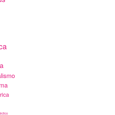
ca
ca
alismo
ama
rica
éctico