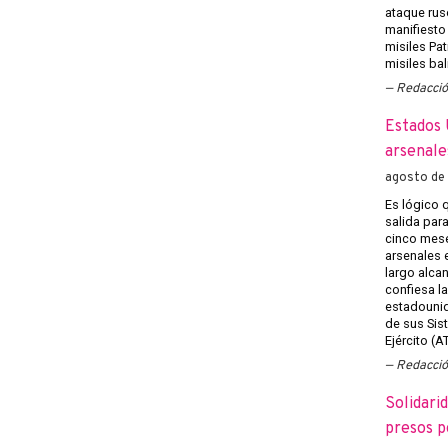
ataque rus
manifiesto
misiles Pat
misiles bal
Redacci
Estados 
arsenale
agosto de
Es lógico 
salida para
cinco mese
arsenales 
largo alca
confiesa la
estadounide
de sus Sis
Ejército (A
Redacci
Solidarid
presos p