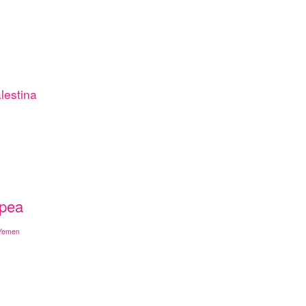
lestina
opea
Yemen