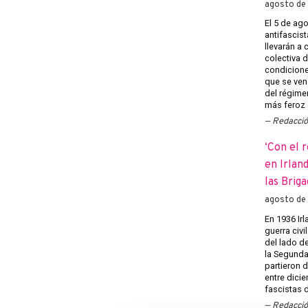
agosto de
El 5 de ago
antifascist
llevarán a
colectiva d
condiciones
que se ven
del régime
más feroz 
Redacci
‘Con el 
en Irlan
las Brig
agosto de
En 1936 Irl
guerra civi
del lado d
la Segunda
partieron d
entre dici
fascistas d
Redacci