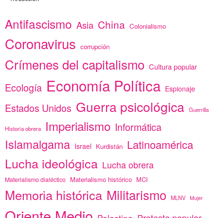
Antifascismo
China
Asia
Colonialismo
Coronavirus
corrupción
Crímenes del capitalismo
Cultura popular
Economía Política
Ecología
Espionaje
Guerra psicológica
Estados Unidos
Guerrilla
Imperialismo
Informática
Historia obrera
Islamalgama
Latinoamérica
Israel
Kurdistán
Lucha ideológica
Lucha obrera
Materialismo histórico
MCI
Materialismo dialéctico
Memoria histórica
Militarismo
MLNV
Mujer
Oriente Medio
Protesta popular
Palestina