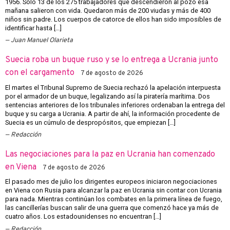
1956. Sólo 13 de los 275 trabajadores que descendieron al pozo esa
mañana salieron con vida. Quedaron más de 200 viudas y más de 400
niños sin padre. Los cuerpos de catorce de ellos han sido imposibles de
identificar hasta […]
Juan Manuel Olarieta
Suecia roba un buque ruso y se lo entrega a Ucrania junto
con el cargamento
7 de agosto de 2026
El martes el Tribunal Supremo de Suecia rechazó la apelación interpuesta
por el armador de un buque, legalizando así la piratería marítima. Dos
sentencias anteriores de los tribunales inferiores ordenaban la entrega del
buque y su carga a Ucrania. A partir de ahí, la información procedente de
Suecia es un cúmulo de despropósitos, que empiezan […]
Redacción
Las negociaciones para la paz en Ucrania han comenzado
en Viena
7 de agosto de 2026
El pasado mes de julio los dirigentes europeos iniciaron negociaciones
en Viena con Rusia para alcanzar la paz en Ucrania sin contar con Ucrania
para nada. Mientras continúan los combates en la primera línea de fuego,
las cancillerías buscan salir de una guerra que comenzó hace ya más de
cuatro años. Los estadounidenses no encuentran […]
Redacción