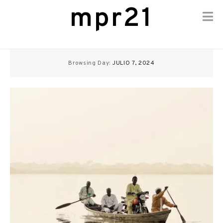
mpr21
Skip
to
Browsing Day:
JULIO 7, 2024
content